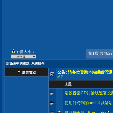
字體大小：
第1頁 共462
討論區中的主題
: 系統組件
公告:
請各位贊助本站繼續營運
廣告贊助
站長
主題
增設音樂CD討論版連署投票:
使用計時制的adsl可以架
度龍變火龍...Burnning