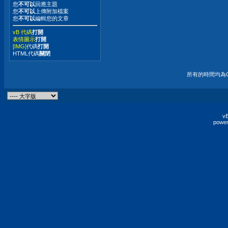
您
不可以
回應主題
您
不可以
上傳附加檔案
您
不可以
編輯您的文章
vB 代碼
打開
表情圖示
打開
[IMG]
代碼
打開
HTML代碼
關閉
所有的時間均為G
vB
power