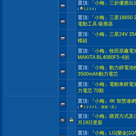
置頂:
「小梅」三折優惠出清
(
1
2
3
4
)
置頂:
「小梅」三星18650 
電動工具 吸塵器
置頂:
「小梅」三星24V 35Ah
模組
置頂:
「小梅」牧田原廠電池 40V
MAKITA BL4080F5~6折
置頂:
「小梅」動力鋰電池模組,3
3500mAh動力電芯
置頂:
「小梅」電動車鋰電池,48
力電芯 70顆
置頂:
『小梅』4K 智慧連網電
(
1
2
3
4
5
...
最後一頁
)
置頂:
『小梅』購買方式及注
月19日更新
置頂:
『小梅』LG(樂金)10A