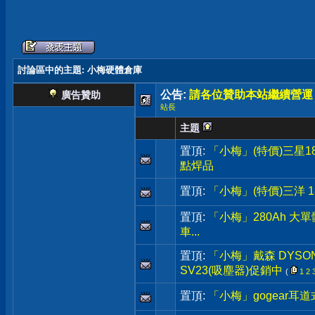
討論區中的主題
: 小梅硬體倉庫
公告:
請各位贊助本站繼續營運
廣告贊助
站長
主題
置頂:
「小梅」(特價)三星18
點焊品
置頂:
「小梅」(特價)三洋 1
置頂:
「小梅」280Ah 大
車...
置頂:
「小梅」戴森 DYSON原廠
SV23(吸塵器)促銷中
(
1
2
置頂:
「小梅」gogear耳