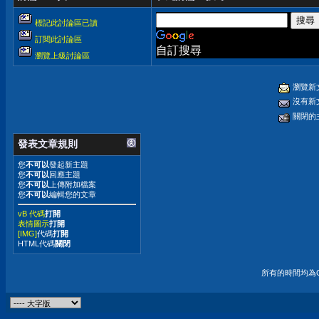
標記此討論區已讀
訂閱此討論區
自訂搜尋
瀏覽上級討論區
瀏覽新
沒有新
關閉的
發表文章規則
您
不可以
發起新主題
您
不可以
回應主題
您
不可以
上傳附加檔案
您
不可以
編輯您的文章
vB 代碼
打開
表情圖示
打開
[IMG]
代碼
打開
HTML代碼
關閉
所有的時間均為G