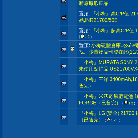
新原廠瑕疵品.
置頂:
『小梅』高C/P值 217
品,INR21700/50E
置頂:
『小梅』超高C/P值,1
(
1
2
)
置頂:
小梅硬體倉庫..公布
找、少量物品刊登在此(11/0
「小梅」MURATA S0NY 
未使用點焊品 US21700VX4
「小梅」三洋 3400mAh,
售完）
「小梅」米沃奇原廠電池 18V M1
FORGE（已售完）
(
1
2
)
『小梅』LG (樂金) 217
（已售完）
(
1
2
3
)