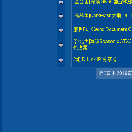
[全台售] 極新GK68 無線機
[高雄售]DarkFlash大飛 D
廉售Fuji/Xerox Documen
[台北售]海韻Seasonic ATX
供應器
2組 D-Link IP 分享器
第1頁 共2019頁