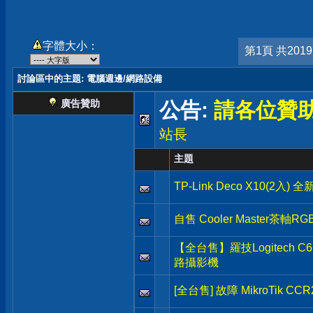
字體大小：
第1頁 共201
討論區中的主題
: 電腦週邊/網路設備
廣告贊助
公告:
請各位贊
站長
主題
TP-Link Deco X10(2入)
自售 Cooler Master茶軸
【全台售】羅技Logitech C615
路攝影機
[全台售] 故障 MikroTik CCR