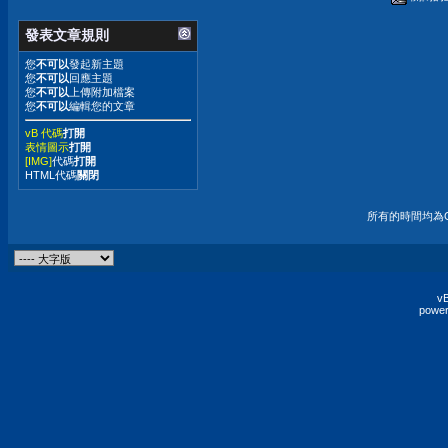
發表文章規則
您
不可以
發起新主題
您
不可以
回應主題
您
不可以
上傳附加檔案
您
不可以
編輯您的文章
vB 代碼
打開
表情圖示
打開
[IMG]
代碼
打開
HTML代碼
關閉
所有的時間均為G
vB
power