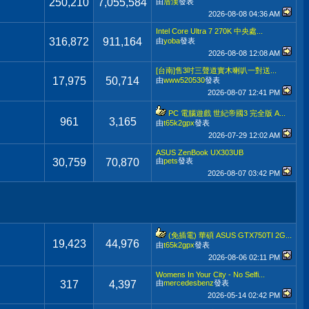
250,210
7,055,584
由
厝漢
發表
2026-08-08
04:36 AM
Intel Core Ultra 7 270K 中央處...
316,872
911,164
由
yoba
發表
2026-08-08
12:08 AM
[台南]售3吋三聲道實木喇叭一對送...
17,975
50,714
由
www520530
發表
2026-08-07
12:41 PM
PC 電腦遊戲 世紀帝國3 完全版 A...
961
3,165
由
t65k2gpx
發表
2026-07-29
12:02 AM
ASUS ZenBook UX303UB
30,759
70,870
由
pets
發表
2026-08-07
03:42 PM
(免插電) 華碩 ASUS GTX750TI 2G...
19,423
44,976
由
t65k2gpx
發表
2026-08-06
02:11 PM
Womens In Your City - No Selfi...
317
4,397
由
mercedesbenz
發表
2026-05-14
02:42 PM