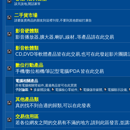
談天說地,閒話家常
二手貨市場
請要販賣商品的朋友到這裡刊登,不要到其他群組打廣告
影音硬體類
影音播放器,擴大器,喇叭,線材..等產品請在此交易
影音軟體類
CD,DVD等軟體產品皆在此交易,也可在此發起影片團購
數位行動產品
手機/數位相機/筆記型電腦/PDA 皆在此交易
電腦相關產品
所有電腦相關零組件,週邊商品皆可在此買賣
子討論區
:
多媒體設備
,
電腦核心零組件
,
電腦儲存媒體
,
電腦顯示設備
,
其他產品類
真的找不到合適的歸類,可以在此發表
交易信用區
若各位網友之間的交易有不滿的地方,請到此區發言,並講