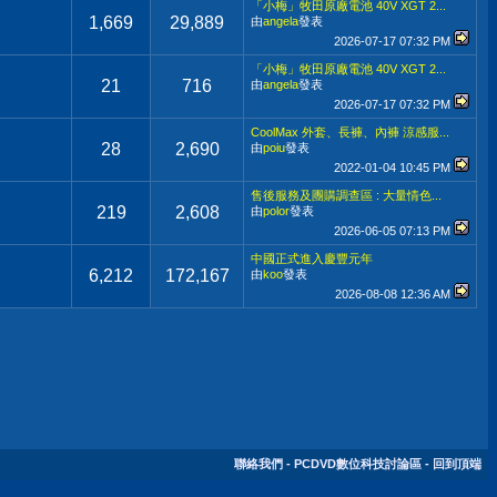
「小梅」牧田原廠電池 40V XGT 2...
1,669
29,889
由
angela
發表
2026-07-17
07:32 PM
「小梅」牧田原廠電池 40V XGT 2...
21
716
由
angela
發表
2026-07-17
07:32 PM
CoolMax 外套、長褲、內褲 涼感服...
28
2,690
由
poiu
發表
2022-01-04
10:45 PM
售後服務及團購調查區 : 大量情色...
219
2,608
由
polor
發表
2026-06-05
07:13 PM
中國正式進入慶豐元年
6,212
172,167
由
koo
發表
2026-08-08
12:36 AM
聯絡我們
-
PCDVD數位科技討論區
-
回到頂端