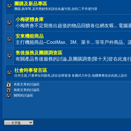
團購及新品專區
團購,跑單幫,及常態銷售的請在此處刊登,勿到二手市場刊登
小梅硬體倉庫
小梅將會不定期推出超值的物品回饋各位網友喔... 電腦
安東機能商品
主打機能商品--CoolMax、3M、萊卡…等等戶外商品
售後服務及團購調查區
有關產品售後服務的討論,及團購調查(限十天)皆在此進
社會時事發言區
任何主題,只要牽扯到顏色,請在這裡發洩 各國武力外交,他國事務也在此紙上談兵
有新文章的討論區
無新文章的討論區
關閉的討論區