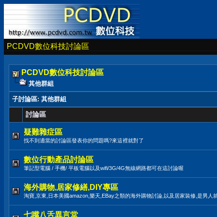
PCDVD數位科技討論區
PCDVD數位科技討論區
其他群組
子討論區
: 其他群組
討論區
疑難雜症區
找不到適當的討論區發表你的問題嗎?來這裡就對了
數位行動產品討論區
筆記型電腦 / 手機/ 平板電腦以及wifi/3G/4G無線網路都可在這討論喔
海外購物,居家修繕,DIY專區
淘寶,京東,日本美國amazon,樂天,EBay之類的海外購物討論,以及居家裝修,是男人
七嘴八舌異言堂