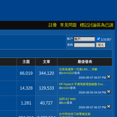
註冊
常見問題
標記討論區為已讀
帳戶
記住我?
密碼
主題
文章
最後發表
玩英雄連隊一代會LAG.....求解
66,019
344,120
由
zorro1111
發表
2026-08-07
06:07 PM
HP HyperX 平價薄膜電競鍵盤 Eve...
14,328
129,533
由
vostro
發表
2026-08-05
04:34 PM
請問 EZ WAY
1,281
40,727
由
kzs
發表
2026-08-07
06:37 PM
台中阿伯持刀攻擊被反殺