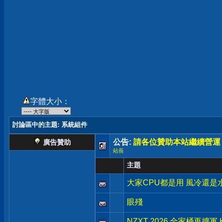
字體大小：
討論區中的主題
: 系統組件
公告:
請各位贊助本站繼續營運
廣告贊助
站長
主題
大家CPU都是用 風冷還是
眼殘
NZXT 2026 全家桶再擴軍 Kr