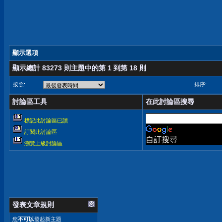
顯示選項
顯示總計 83273 則主題中的第 1 到第 18 則
按照:
排序:
討論區工具
在此討論區搜尋
標記此討論區已讀
訂閱此討論區
自訂搜尋
瀏覽上級討論區
發表文章規則
您
不可以
發起新主題