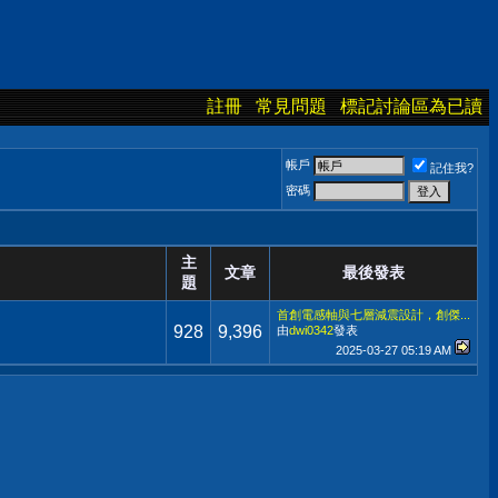
註冊
常見問題
標記討論區為已讀
帳戶
記住我?
密碼
主
文章
最後發表
題
首創電感軸與七層減震設計，創傑...
928
9,396
由
dwi0342
發表
2025-03-27
05:19 AM