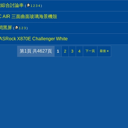
體綜合討論串
(
1
2
3
4
)
6C AIR 三面曲面玻璃海景機殼
瞬間黑屏
(
1
2
3
)
ck X870E Challenger White
第1頁 共4627頁
1
2
3
4
下一頁
最後
»