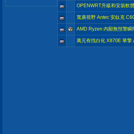
OPENWRT升級和安裝軟
寬廣視野 Antec 安鈦克 C
AMD Ryzen 內顯無預警
萬元有找白化 X870E 華擎 ASRo