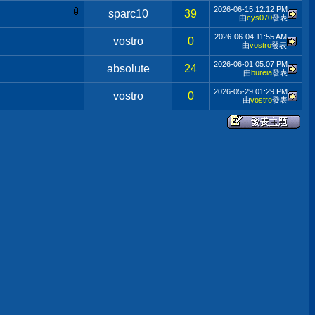
2026-06-15
12:12 PM
sparc10
39
由
cys070
發表
2026-06-04
11:55 AM
vostro
0
由
vostro
發表
2026-06-01
05:07 PM
absolute
24
由
bureia
發表
2026-05-29
01:29 PM
vostro
0
由
vostro
發表