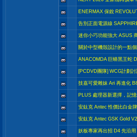
ENERMAX 保銳 REVOLU
告別正面電源線 SAPPHIRE 
迷你小巧功能強大 ASUS 商用級 
關於中型機殼設計的一點個
ANACOMDA 巨蟒黑王蛇 DD
[PCDVD團隊] WCG計劃
技嘉可愛雕妹 Ari 再進化 B850
PLUS 處理器新選擇，記憶體超
安鈦克 Antec 性價比白金牌新品
安鈦克 Antec GSK Gold
妖板專家再出招 D4 先沿用 ASR