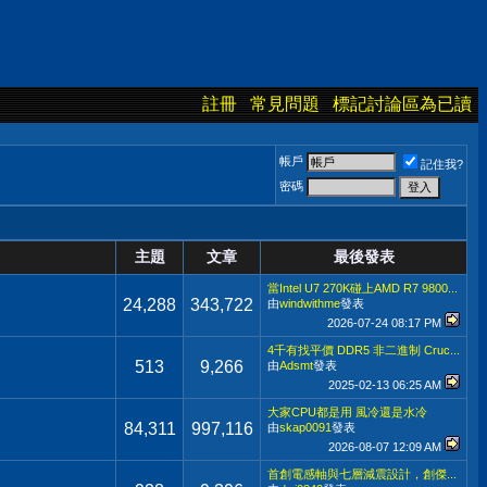
註冊
常見問題
標記討論區為已讀
帳戶
記住我?
密碼
主題
文章
最後發表
當Intel U7 270K碰上AMD R7 9800...
24,288
343,722
由
windwithme
發表
2026-07-24
08:17 PM
4千有找平價 DDR5 非二進制 Cruc...
513
9,266
由
Adsmt
發表
2025-02-13
06:25 AM
大家CPU都是用 風冷還是水冷
84,311
997,116
由
skap0091
發表
2026-08-07
12:09 AM
首創電感軸與七層減震設計，創傑...