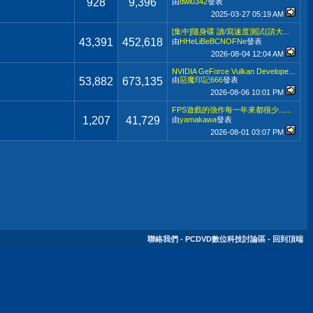
928
9,396
由
dwi0342
發表
2025-03-27
05:19 AM
[集中]隨身碟 讀/寫速度測試(請大...
43,391
452,618
由
HHeLiBeBCNOFNe
發表
2026-08-04
12:04 AM
NVIDIA GeForce Vulkan Develope...
53,882
673,135
由
惡魔印記666
發表
2026-08-06
10:01 PM
FPS遊戲的強作每一年來都很少......
1,207
41,729
由
yamakawa
發表
2026-08-01
03:07 PM
聯絡我們
-
PCDVD數位科技討論區
-
回到頂端