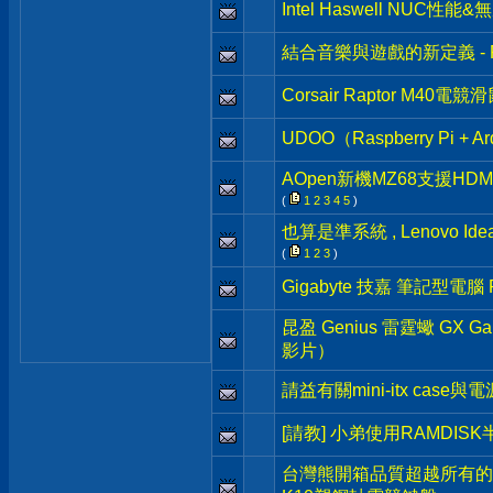
Intel Haswell NUC性
結合音樂與遊戲的新定義 - 
Corsair Raptor M40
UDOO（Raspberry Pi 
AOpen新機MZ68支援HD
(
1
2
3
4
5
)
也算是準系統 , Lenovo Ide
(
1
2
3
)
Gigabyte 技嘉 筆記型電腦 
昆盈 Genius 雷霆蠍 GX G
影片）
請益有關mini-itx case
[請教] 小弟使用RAMDI
台灣熊開箱品質超越所有的薄膜鍵