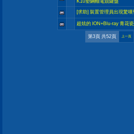
K10塑鋼軸電競鍵盤
[求助] 裝置管理員出現驚嘆
超炫的 ION+Blu-ray 青花
第3頁 共52頁
上一頁