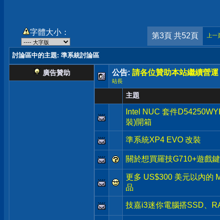
字體大小：
第3頁 共52頁
上一
討論區中的主題
: 準系統討論區
公告:
請各位贊助本站繼續營運
廣告贊助
站長
主題
Intel NUC 套件D54250WYK
裝)開箱
準系統XP4 EVO 改裝
關於想買羅技G710+遊戲
更多 US$300 美元以內的 M
品
技嘉i3迷你電腦搭SSD、