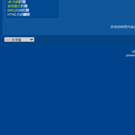
vB 代碼
打開
表情圖示
打開
[IMG]
代碼
打開
HTML代碼
關閉
所有的時間均為G
vB
power