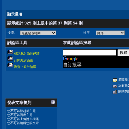
顯示選項
顯示總計 925 則主題中的第 37 到第 54 則
按照:
排序:
討論區工具
在此討論區搜尋
標記此討論區已讀
訂閱此討論區
自訂搜尋
瀏覽上級討論區
瀏覽新
沒有新
關閉的
發表文章規則
您
不可以
發起新主題
您
不可以
回應主題
您
不可以
上傳附加檔案
您
不可以
編輯您的文章