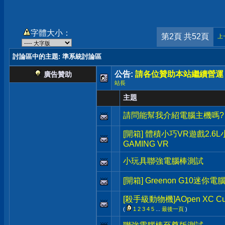
字體大小：
第2頁 共52頁
上
討論區中的主題
: 準系統討論區
公告:
請各位贊助本站繼續營運
廣告贊助
站長
主題
請問能幫我介紹電腦主機嗎?
[開箱] 體積小巧VR遊戲2.6L小
GAMING VR
小玩具聯強電腦棒測試
[開箱] Greenon G10迷你電
[殺手級動物機]AOpen XC Cu
(
1
2
3
4
5
...
最後一頁
)