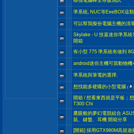
聯強電腦棒至尊版測試
準系統, NUC等EeeBOX
可以幫我擬份電腦主機的清單
Skylake - U 技嘉迷你準系統電
開箱
有小型 775 準系統有做到 8Gx
android迷你主機可當動物機
準系統與筆電的選擇.
想找能多硬碟的小型電腦
(
開箱 / 想看東西就是平板；
T300 Chi
鷹眼般的夢幻電競組合 ASUS
鼠、鍵盤、耳機 開箱分享
[開箱] 採用GTX980M高規遊戲A