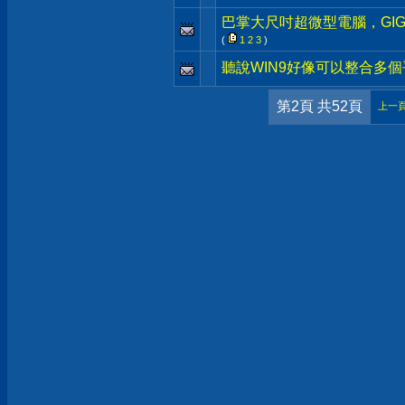
巴掌大尺吋超微型電腦，GIGA
(
1
2
3
)
聽說WIN9好像可以整合多個
第2頁 共52頁
上一