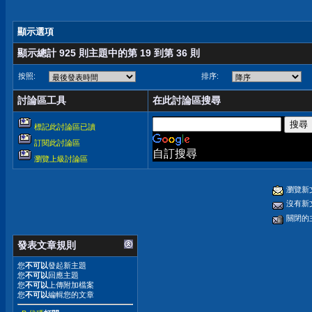
顯示選項
顯示總計 925 則主題中的第 19 到第 36 則
按照:
排序:
討論區工具
在此討論區搜尋
標記此討論區已讀
訂閱此討論區
自訂搜尋
瀏覽上級討論區
瀏覽新
沒有新
關閉的
發表文章規則
您
不可以
發起新主題
您
不可以
回應主題
您
不可以
上傳附加檔案
您
不可以
編輯您的文章