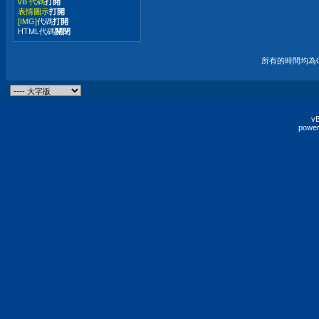
vB 代碼
打開
表情圖示
打開
[IMG]
代碼
打開
HTML代碼
關閉
所有的時間均為G
vB
power