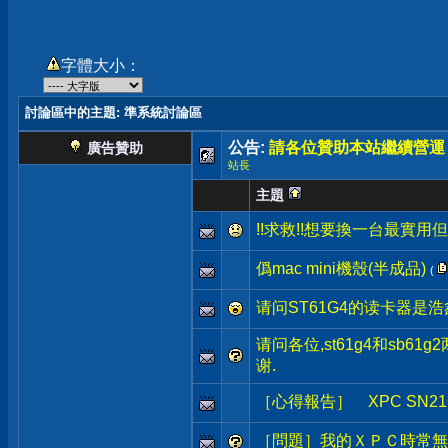
字體大小：
討論區中的主題
: 準系統討論區
公告:
請各位贊助本站繼續營運
廣告贊助
站長
主題
!!求救!!想要換一台最實用
僞mac mini機殼(半成品)
(
请问ST61G4的读卡器是
请问各位,st61g4和sb6
谢.
［心得報告］ XPC SN
［問題］我的ＸＰＣ時常無