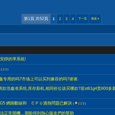
第1頁 共52頁
1
2
3
4
下一頁
最後
»
但安靜的準系統!
1
2
3
)
浩鑫专用的吗?市场上可以买到兼容的吗?谢谢.
1g2两款浩鑫准系统,库存新机,相同价位该买哪款?若st61g4贵800
21G5 網路斷線和 ＣＰＵ過熱問題已解決
(
1
2
3
)
法正常開機…期盼得到熱心版友們的幫助