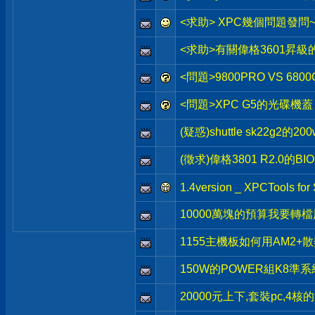
<求助> XPC幾個問題發問~ 
<求助>有關偉格3601昇級
<問題>9800PRO VS 6800
<問題>XPC G5的光碟機蓋
(疑惑)shuttle sk22g2的2
(徵求)偉格3801 R2.0的BIO
1.4version _ XPCTools fo
10000萬塊的預算我要轉
1155主機板如何用AM2+
150W的POWER組K8準
20000元上下,套裝pc,4核