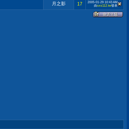
2005-01-29
10:43 AM
月之影
17
由
sxs112.tw
發表