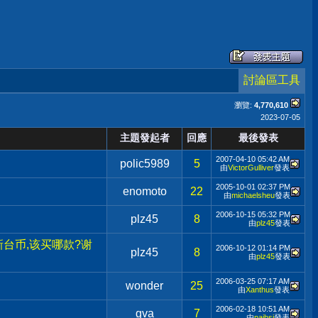
討論區工具
瀏覽:
4,770,610
2023-07-05
主題發起者
回應
最後發表
2007-04-10
05:42 AM
polic5989
5
由
VictorGulliver
發表
2005-10-01
02:37 PM
enomoto
22
由
michaelsheu
發表
2006-10-15
05:32 PM
plz45
8
由
plz45
發表
多新台币,该买哪款?谢
2006-10-12
01:14 PM
plz45
8
由
plz45
發表
2006-03-25
07:17 AM
wonder
25
由
Xanthus
發表
2006-02-18
10:51 AM
gva
7
由
paihsi
發表