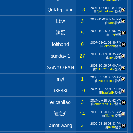
2004-12-06
11:00 PM
QekTejEonc
18
由
QekTejEonc
發表
2005-11-06
05:57 PM
Lbw
3
由
knm
發表
2005-10-25
02:06 PM
滷蛋
5
由
myt
發表
2007-09-01
09:39 PM
lefthand
0
由
lefthand
發表
2006-12-09
01:35 AM
sundayf1
27
由
myt
發表
2006-10-29
07:00 AM
SANYO FAN
6
由
SANYO FAN
發表
2006-05-20
08:59 AM
myt
1
由
Blue-bottler
發表
2005-11-13
06:13 PM
t8888t
10
由
fsaa3dfx
發表
2024-07-18
08:42 PM
ericshliao
3
由
anderson1127
發表
2006-01-20
12:51 AM
龍之介
14
由
龍之介
發表
2009-08-16
03:33 PM
amatiwang
2
由
misa
發表