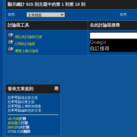
顯示總計 925 則主題中的第 1 到第 18 則
按照:
排序:
討論區工具
在此討論區搜尋
標記此討論區已讀
訂閱此討論區
自訂搜尋
瀏覽上級討論區
發表文章規則
您
不可以
發起新主題
您
不可以
回應主題
您
不可以
上傳附加檔案
您
不可以
編輯您的文章
vB 代碼
打開
表情圖示
打開
[IMG]
代碼
打開
HTML代碼
關閉