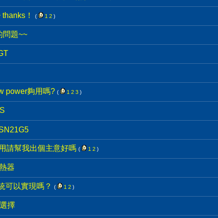
thanks！
(
1
2
)
的問題~~
GT
00w power夠用嗎?
(
1
2
3
)
S
r SN21G5
檔用請幫我出個主意好嗎
(
1
2
)
散熱器
系統可以實現嗎？
(
1
2
)
的選擇