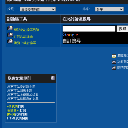
按照:
排序:
討論區工具
在此討論區搜尋
標記此討論區已讀
訂閱此討論區
自訂搜尋
瀏覽上級討論區
瀏覽新
沒有新
關閉的
發表文章規則
您
不可以
發起新主題
您
不可以
回應主題
您
不可以
上傳附加檔案
您
不可以
編輯您的文章
vB 代碼
打開
表情圖示
打開
[IMG]
代碼
打開
HTML代碼
關閉