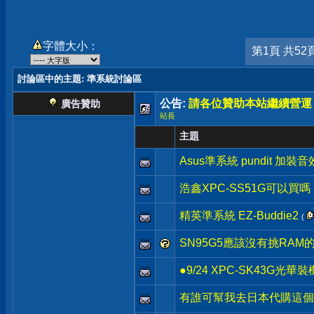
字體大小：
第1頁 共52
討論區中的主題
: 準系統討論區
公告:
請各位贊助本站繼續營運
廣告贊助
站長
主題
Asus準系統 pundit 加
浩鑫XPC-SS51G可以買嗎
精英準系統 EZ-Buddie2
(
SN95G5應該沒有挑RAM
●9/24 XPC-SK43G光華裝
有誰可幫我去日本代購這個