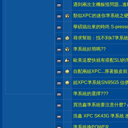
遇到兩次主機板怪問題...進
類似XPC的迷你準系統之
華碩搞出來的時尚 S-pres
尋求幫助：找不到k7準系
準系統好用嗎??
歐美這麼快就有搭配SLI的準
自配兩組XPC...厚著臉皮
組XPC準系統SN95G5 估
準系統的選擇???
買浩鑫準系統要注意什麼?
浩鑫 XPC SK43G 準系統
準系統換POWER