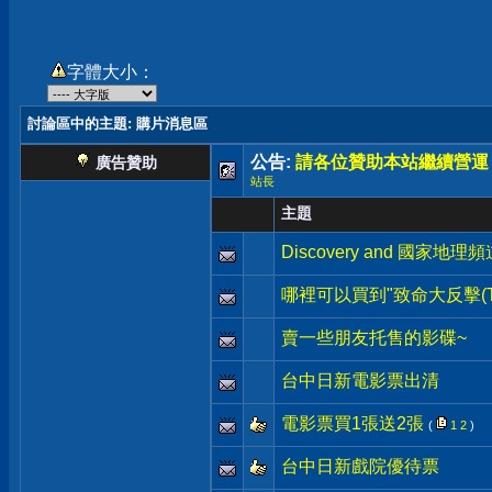
字體大小：
討論區中的主題
: 購片消息區
公告:
請各位贊助本站繼續營運
廣告贊助
站長
主題
Discovery and 國家地理頻
哪裡可以買到"致命大反擊(The Lo
賣一些朋友托售的影碟~
台中日新電影票出清
電影票買1張送2張
(
1
2
)
台中日新戲院優待票