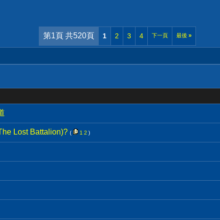
第1頁 共520頁
1
2
3
4
下一頁
最後
»
道
st Battalion)?
(
1
2
)