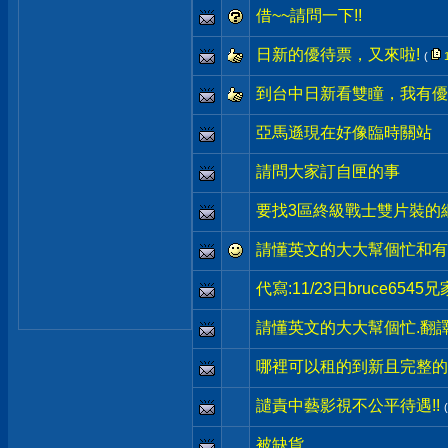
借~~請問一下!!
日新的優待票，又來啦!
(
到台中日新看雙瞳，我有優
亞馬遜現在好像臨時關站
請問大家訂自匣的事
要找3區終級戰士雙片裝的
請懂英文的大大幫個忙和有
代寫:11/23日bruce65
請懂英文的大大幫個忙.翻
哪裡可以租的到新且完整的
譴責中藝影視不公平待遇!!
被缺貨