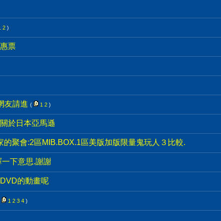
1
2
)
惠票
網友請進
(
1
2
)
關於日本亞馬遜
45兄家的聚會:2區MIB.BOX.1區美版加版限量鬼玩人３比較.
譯一下意思.謝謝
DVD的動畫呢
(
1
2
3
4
)