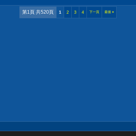
第1頁 共520頁
1
2
3
4
下一頁
最後
»