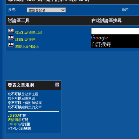
按照:
排序:
討論區工具
在此討論區搜尋
標記此討論區已讀
訂閱此討論區
自訂搜尋
瀏覽上級討論區
發表文章規則
您
不可以
發起新主題
您
不可以
回應主題
您
不可以
上傳附加檔案
您
不可以
編輯您的文章
vB 代碼
打開
表情圖示
打開
[IMG]
代碼
打開
HTML代碼
關閉