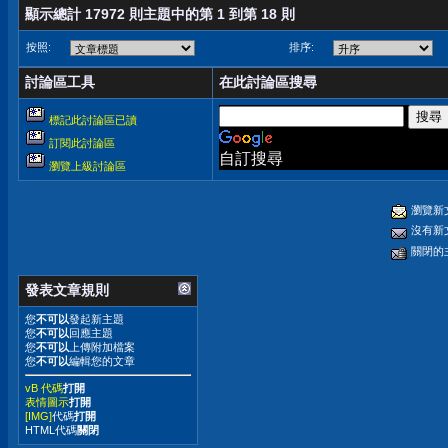
顯示總計 17972 則主題中的第 1 到第 18 則
按照:
排序:
討論區工具
在此討論區搜尋
標記此討論區已讀
訂閱此討論區
自訂搜尋
瀏覽上級討論區
瀏覽新
沒有新
關閉的
發表文章規則
您
不可以
發起新主題
您
不可以
回應主題
您
不可以
上傳附加檔案
您
不可以
編輯您的文章
vB 代碼
打開
表情圖示
打開
[IMG]
代碼
打開
HTML代碼
關閉