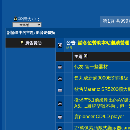
字體大小：
第1頁 共999
討論區中的主題
: 影音硬體類
公告:
請各位贊助本站繼續營運
廣告贊助
站長
主題
代友 售一些器材
售九成新滴9000ES前後級
欲售Marantz SR5200擴大
徵求有5.1前級輸出的AV
A5......廠牌型號不拘，
賣pioneer CD/LD player
27萬像素頭戴式顯示器canon