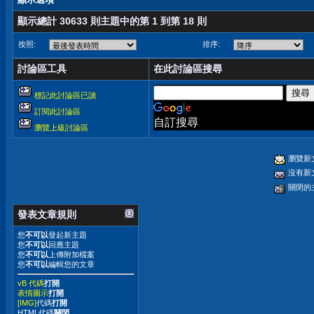
顯示總計 30633 則主題中的第 1 到第 18 則
按照:
排序:
討論區工具
在此討論區搜尋
標記此討論區已讀
訂閱此討論區
自訂搜尋
瀏覽上級討論區
瀏覽新
沒有新
關閉的
發表文章規則
您
不可以
發起新主題
您
不可以
回應主題
您
不可以
上傳附加檔案
您
不可以
編輯您的文章
vB 代碼
打開
表情圖示
打開
[IMG]
代碼
打開
HTML代碼
關閉