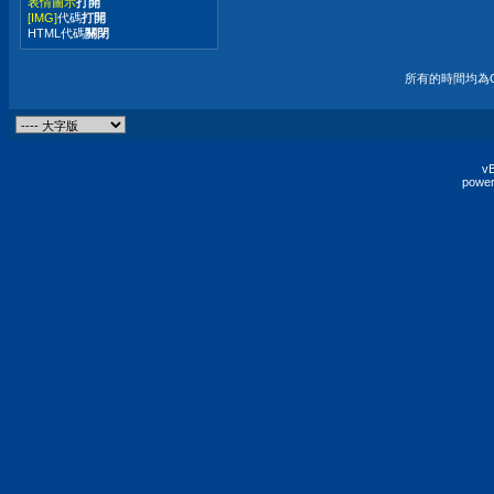
表情圖示
打開
[IMG]
代碼
打開
HTML代碼
關閉
所有的時間均為G
vB
power