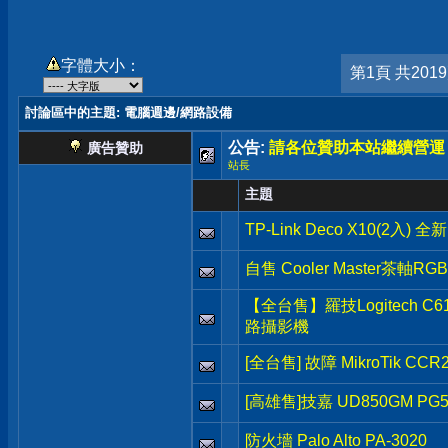
字體大小：
第1頁 共201
討論區中的主題
: 電腦週邊/網路設備
公告:
請各位贊助本站繼續營運
廣告贊助
站長
主題
TP-Link Deco X10(2入) 
自售 Cooler Master茶軸R
【全台售】羅技Logitech C615
路攝影機
[全台售] 故障 MikroTik CCR
[高雄售]技嘉 UD850GM P
防火墻 Palo Alto PA-3020