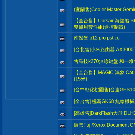
(宜蘭售)Cooler Master Ge
【全台售】Corsair 海盜船 SP
雙風扇套件組(含控制器)
南投售 p12 pro pst co
[台北售]小米路由器 AX3000T 
售羅技k270無線鍵盤 和一
【全台售】MAGIC 鴻象 Ca
(15米)
[台中彰化桃園售]台達GES1
[全台售] 極新GK68 無線機
[高雄售]DarkFlash大飛 DL
廉售Fuji/Xerox Document