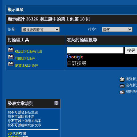
顯示選項
顯示總計 36326 則主題中的第 1 到第 18 則
按照:
排序:
討論區工具
在此討論區搜尋
標記此討論區已讀
訂閱此討論區
自訂搜尋
瀏覽上級討論區
瀏覽新
沒有新
關閉的
發表文章規則
您
不可以
發起新主題
您
不可以
回應主題
您
不可以
上傳附加檔案
您
不可以
編輯您的文章
vB 代碼
打開