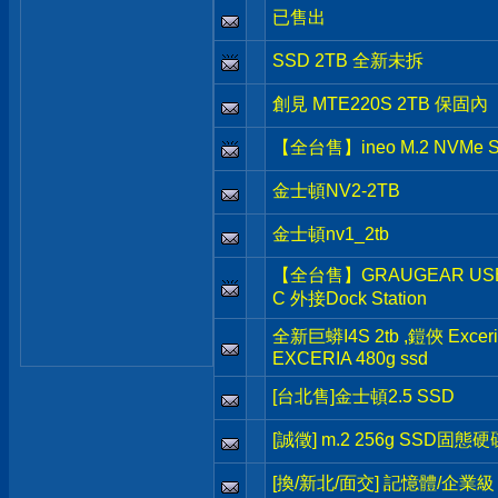
已售出
SSD 2TB 全新未拆
創見 MTE220S 2TB 保固內
【全台售】ineo M.2 NVMe 
金士頓NV2-2TB
金士頓nv1_2tb
【全台售】GRAUGEAR USB3.
C 外接Dock Station
全新巨蟒I4S 2tb ,鎧俠 Exceria
EXCERIA 480g ssd
[台北售]金士頓2.5 SSD
[誠徵] m.2 256g SSD固態硬
[換/新北/面交] 記憶體/企業級 H