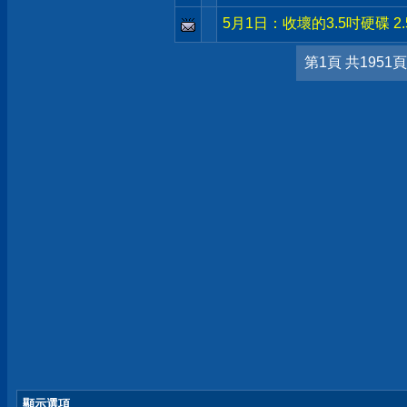
5月1日：收壞的3.5吋硬碟 2.
第1頁 共1951頁
顯示選項