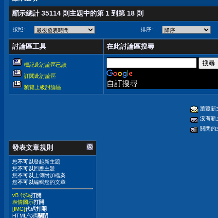
顯示總計 35114 則主題中的第 1 到第 18 則
按照:
排序:
討論區工具
在此討論區搜尋
標記此討論區已讀
訂閱此討論區
自訂搜尋
瀏覽上級討論區
瀏覽新
沒有新
關閉的
發表文章規則
您
不可以
發起新主題
您
不可以
回應主題
您
不可以
上傳附加檔案
您
不可以
編輯您的文章
vB 代碼
打開
表情圖示
打開
[IMG]
代碼
打開
HTML代碼
關閉