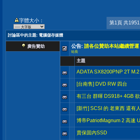
字體大小：
第1頁 共195
討論區中的主題
: 電腦儲存媒體
公告:
請各位贊助本站繼續營運
廣告贊助
站長
主題
ADATA SX8200PNP 2T M.
[台南售] DVD RW 四台
有三台 群暉 DS918+ 4GB 
[新竹] SCSI 的 老東西 還有
博帝PatriotMagnum 2 高速 
賣保固內SSD