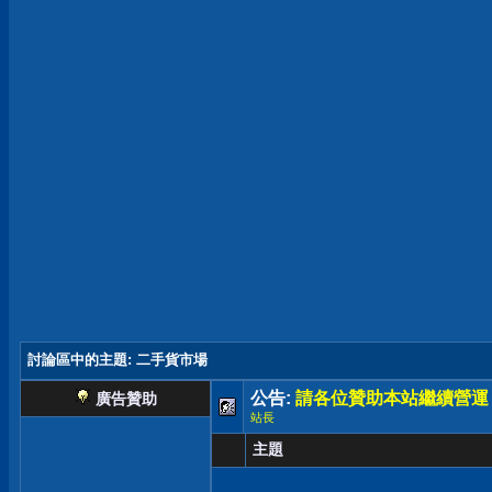
討論區中的主題
: 二手貨市場
公告:
請各位贊助本站繼續營運
廣告贊助
站長
主題