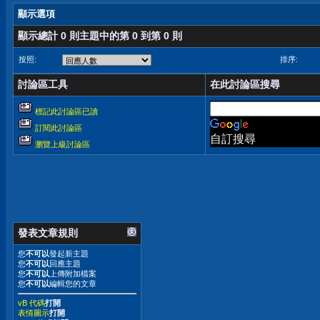
顯示選項
顯示總計 0 則主題中的第 0 到第 0 則
按照:
排序:
討論區工具
在此討論區搜尋
標記此討論區已讀
訂閱此討論區
自訂搜尋
瀏覽上級討論區
發表文章規則
您
不可以
發起新主題
您
不可以
回應主題
您
不可以
上傳附加檔案
您
不可以
編輯您的文章
vB 代碼
打開
表情圖示
打開