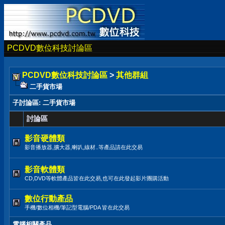
PCDVD數位科技討論區
PCDVD數位科技討論區
>
其他群組
二手貨市場
子討論區
: 二手貨市場
討論區
影音硬體類
影音播放器,擴大器,喇叭,線材..等產品請在此交易
影音軟體類
CD,DVD等軟體產品皆在此交易,也可在此發起影片團購活動
數位行動產品
手機/數位相機/筆記型電腦/PDA 皆在此交易
電腦相關產品