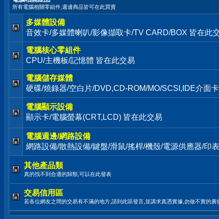
所有電腦相關零組件,週邊商品皆可在此買賣
多媒體設備
音效卡/多媒體喇叭/影像擷取卡/TV CARD/BOX 皆在此
電腦核心零組件
CPU/主機板/記憶體 皆在此交易
電腦儲存媒體
硬碟/燒錄器/空白片/DVD,CD-ROM/MO/SCSI,IDE介
電腦顯示設備
顯示卡/電腦螢幕(CRT,LCD) 皆在此交易
電腦週邊/網路設備
網路設備/散熱設備/鍵盤/滑鼠/搖桿/機殼/電源供應器/印
其他產品類
真的找不到合適的歸類,可以在此發表
交易信用區
若各位網友之間的交易有不滿的地方,請到此區發言,並講求真憑實據,勿做不實的廣