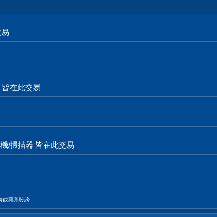
交易
面卡 皆在此交易
表機/掃描器 皆在此交易
告或惡意毀謗