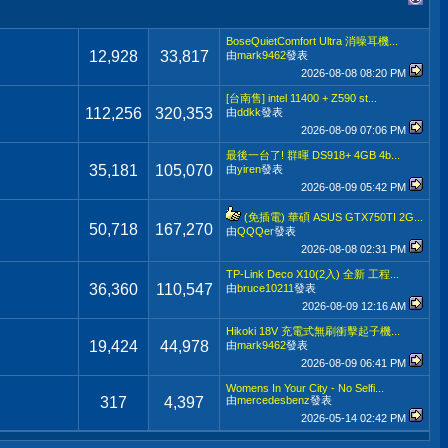
BoseQuietComfort Ultra 消噪耳機...
12,928
33,817
由
mark9462
發表
2026-08-08
08:20 PM
[台南售] intel 11400 + Z590 st...
112,256
320,353
由
ddkk
發表
2026-08-09
07:06 PM
最後一台了! 群暉 DS918+ 4GB 4b...
35,181
105,070
由
yiren
發表
2026-08-09
05:42 PM
(免插電) 華碩 ASUS GTX750TI 2G...
50,718
167,270
由
QQQer
發表
2026-08-08
02:31 PM
TP-Link Deco X10(2入) 全新 工程...
36,360
110,547
由
bruce10211
發表
2026-08-09
12:16 AM
Hikoki 18V 充電式無刷衝擊起子機...
19,424
44,978
由
mark9462
發表
2026-08-09
06:41 PM
Womens In Your City - No Selfi...
317
4,397
由
mercedesbenz
發表
2026-05-14
02:42 PM