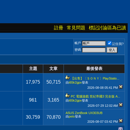
註冊
常見問題
標記討論區為已讀
帳戶
記住我?
密碼
主題
文章
最後發表
【出售】〔ＳＯＮＹ〕PlayStatio...
17,975
50,715
由
t65k2gpx
發表
2026-08-08
05:41 PM
PC 電腦遊戲 世紀帝國3 完全版 A...
961
3,165
由
t65k2gpx
發表
2026-07-29
12:02 AM
ASUS ZenBook UX303UB
30,759
70,870
由
pets
發表
2026-08-07
03:42 PM