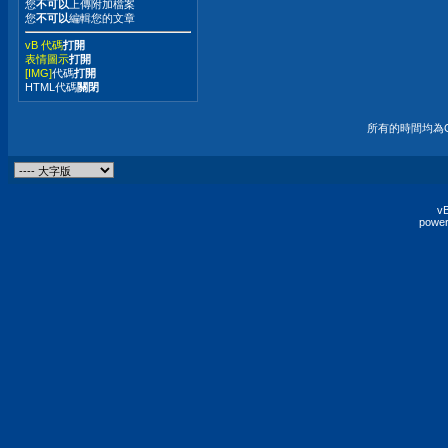
您
不可以
上傳附加檔案
您
不可以
編輯您的文章
vB 代碼
打開
表情圖示
打開
[IMG]
代碼
打開
HTML代碼
關閉
所有的時間均為G
vB
power