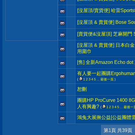
[沒屋頂/賣貨便] 哈雷Sportst
[沒屋頂 & 賣貨便] Bose So
[賣貨便&沒屋頂] 芝麻開門 S
[沒屋頂 & 賣貨便] 日本白
用圍巾
[售] 全新Amazon Echo 
有人要一起團購Ergohum
(
1
2
3
4
5
...
最後一頁
)
恕刪
團購HP ProCurve 1400 8G
人有興趣?
(
1
2
3
4
5
...
最後一
鴻兔大展揪公益[公益團體需
第1頁 共39頁