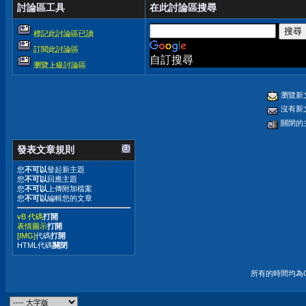
討論區工具
在此討論區搜尋
標記此討論區已讀
訂閱此討論區
自訂搜尋
瀏覽上級討論區
瀏覽新
沒有新
關閉的
發表文章規則
您
不可以
發起新主題
您
不可以
回應主題
您
不可以
上傳附加檔案
您
不可以
編輯您的文章
vB 代碼
打開
表情圖示
打開
[IMG]
代碼
打開
HTML代碼
關閉
所有的時間均為G