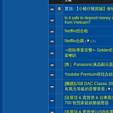
置頂:
【小豬仔雜貨舖】食
Is it safe to deposit money
from Vietnam?
Netflix招合租
Netflix合購
(
1
2
)
-=悠聆專業音響=- Golden
架喇叭
[售］Panasonic液晶顯示
Youtube Premium尋找合組
[團購]USB DAC Classi
有萬元等級的音響享受
(
1
[沒屋頂 & 賣貨便 & 台東面交] 
700 智慧家庭娛樂揚聲器
[沒屋頂 & 賣貨便] USB