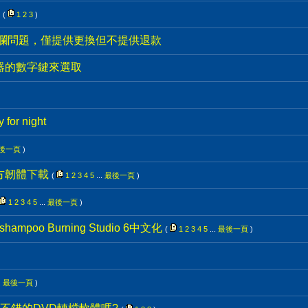
(
1
2
3
)
腐爛問題，僅提供更換但不提供退款
控器的數字鍵來選取
y for night
後一頁
)
4非官方韌體下載
(
1
2
3
4
5
...
最後一頁
)
1
2
3
4
5
...
最後一頁
)
ampoo Burning Studio 6中文化
(
1
2
3
4
5
...
最後一頁
)
.
最後一頁
)