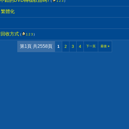
不錯的DVD轉檔軟體嗎?
(
1
2
3
)
4.0 繁體化
片回收方式
(
1
2
3
)
第1頁 共2558頁
1
2
3
4
下一頁
最後
»