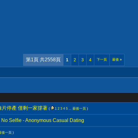
第1頁 共2558頁
1
2
3
4
下一頁
最後
»
錄片停產 僅剩一家撐著
(
1
2
3
4
5
...
最後一頁
)
No Selfie - Anonymous Casual Dating
最後一頁
)