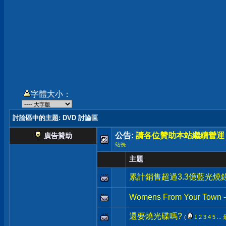
字體大小：
討論區中的主題
: DVD 討論區
公告:
請各位贊助本站繼續營運
廣告贊助
站長
主題
累計銷售超過3.3億藍光燒
Womens From Your Town - 
還要燒光碟嗎?
(
1
2
3
4
5
...