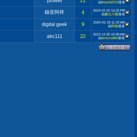
profeel
21
由
lineytb0315
發表
2024-02-03
10:25 PM
錄音阿祥
4
由
數位小藝
發表
2024-01-18
11:29 AM
digital geek
9
由
阿翰
發表
2023-12-05
10:48 AM
abc111
22
由
iamsmall66
發表