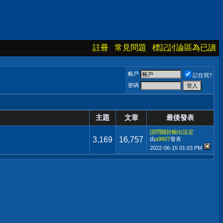
註冊
常見問題
標記討論區為已讀
帳戶
記住我?
密碼
主題
文章
最後發表
請問關於輸出設定
3,169
16,757
由
a9607
發表
2022-06-15
01:03 PM