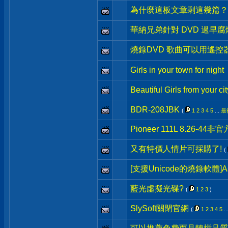
為什麼這板文章剩這幾篇？
華納兄弟針對 DVD 過早
燒錄DVD 歌曲可以用遙
Girls in your town for night
Beautiful Girls from your cit
BDR-208JBK
(
1
2
3
4
5
...
最
Pioneer 111L 8.26-4
又有特價人情片可採購了!
(
[支援Unicode的燒錄軟體]Ash
藍光虛擬光碟?
(
1
2
3
)
SlySoft關閉官網
(
1
2
3
4
5
..