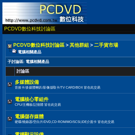
PCDVD數位科技討論區
PCDVD數位科技討論區
>
其他群組
>
二手貨市場
電腦相關產品
子討論區
: 電腦相關產品
討論區
多媒體設備
音效卡/多媒體喇叭/影像擷取卡/TV CARD/BOX 皆在此交易
電腦核心零組件
CPU/主機板/記憶體 皆在此交易
電腦儲存媒體
硬碟/燒錄器/空白片/DVD,CD-ROM/MO/SCSI,IDE介面卡 皆在此交易
電腦顯示設備