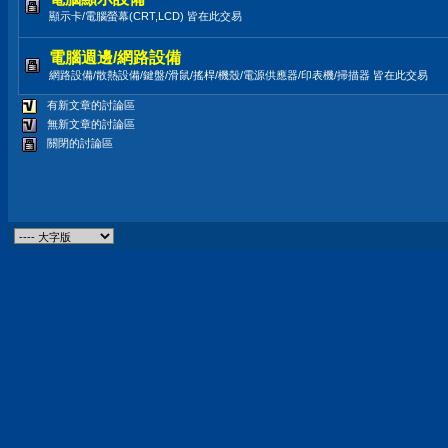
顯示卡/電腦螢幕(CRT,LCD) 皆在此交易
電腦週邊/網路設備
網路設備/散熱設備/鍵盤/滑鼠/搖桿/機殼/電源供應器/印表機/掃描器 皆在此交易
有新文章的討論區
無新文章的討論區
關閉的討論區