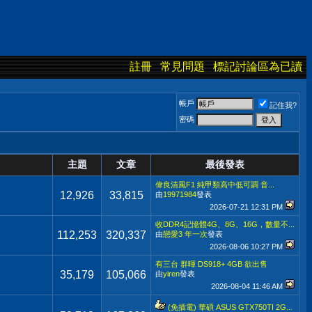
註冊
常見問題
標記討論區為已讀
帳戶
記住我?
密碼
主題
文章
最後發表
偉良清風F1 純甲類高中低可調 音...
12,926
33,815
由
19971984
發表
2026-07-21
12:31 PM
收DDR4記憶體4G、8G、16G，數量不...
112,253
320,337
由
戀愛3 年一次
發表
2026-08-06
10:27 PM
有三台 群暉 DS918+ 4GB 欲出售
35,179
105,066
由
yiren
發表
2026-08-04
11:46 AM
(免插電) 華碩 ASUS GTX750TI 2G...