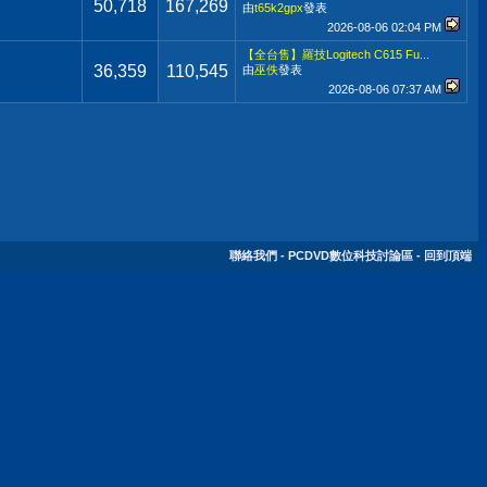
50,718
167,269
由
t65k2gpx
發表
2026-08-06
02:04 PM
【全台售】羅技Logitech C615 Fu...
36,359
110,545
由
巫佚
發表
2026-08-06
07:37 AM
聯絡我們
-
PCDVD數位科技討論區
-
回到頂端