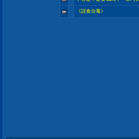
《誤食台毒》