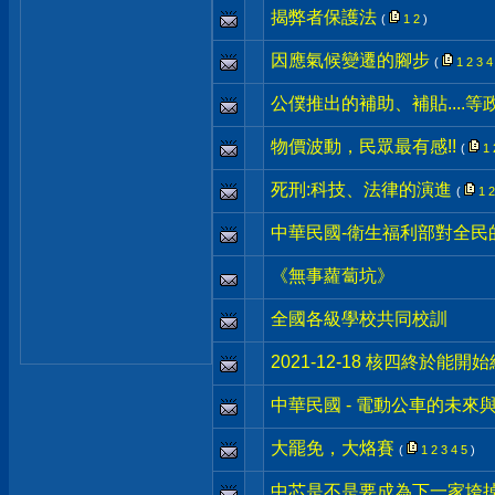
揭弊者保護法
(
1
2
)
因應氣候變遷的腳步
(
1
2
3
4
公僕推出的補助、補貼....等
物價波動，民眾最有感!!
(
1
死刑:科技、法律的演進
(
1
2
中華民國-衛生福利部對全民
《無事蘿蔔坑》
全國各級學校共同校訓
2021-12-18 核四終於能開
中華民國 - 電動公車的未來
大罷免，大烙賽
(
1
2
3
4
5
)
中芯是不是要成為下一家垮