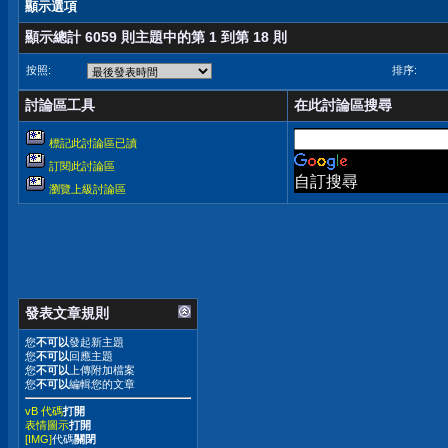
顯示選項
顯示總計 6059 則主題中的第 1 到第 18 則
按照:
排序:
討論區工具
在此討論區搜尋
標記此討論區已讀
訂閱此討論區
自訂搜尋
瀏覽上級討論區
發表文章規則
您
不可以
發起新主題
您
不可以
回應主題
您
不可以
上傳附加檔案
您
不可以
編輯您的文章
vB 代碼
打開
表情圖示
打開
[IMG]
代碼
關閉