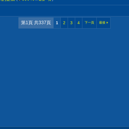
第1頁 共337頁
1
2
3
4
下一頁
最後
»