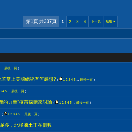
第1頁 共337頁
1
2
3
4
下一頁
最後
»
...
最後一頁
)
物若當上美國總統有何感想?
(
1
2
3
4
5
...
最後一頁
)
3
4
5
...
最後一頁
)
間的力量"疫苗採購來討論
(
1
2
3
4
5
...
最後一頁
)
量
(
1
2
3
4
5
...
最後一頁
)
越蓋越多，北極凍土正在倒數