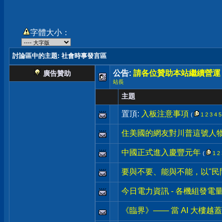
字體大小：
討論區中的主題
: 社會時事發言區
公告:
請各位贊助本站繼續營運
廣告贊助
站長
主題
置頂:
入板注意事項
(
1
2
3
4
5
住美國的網友對川普這號人
中國正式進入慶豐元年
(
1
2
要與不要、能與不能，以"民
今日電力資訊 - 各機組發電
《臨界》—— 當 AI 大樓