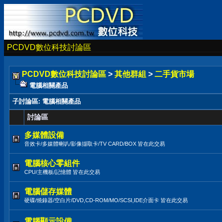
PCDVD數位科技討論區
PCDVD數位科技討論區
>
其他群組
>
二手貨市場
電腦相關產品
子討論區
: 電腦相關產品
討論區
多媒體設備
音效卡/多媒體喇叭/影像擷取卡/TV CARD/BOX 皆在此交易
電腦核心零組件
CPU/主機板/記憶體 皆在此交易
電腦儲存媒體
硬碟/燒錄器/空白片/DVD,CD-ROM/MO/SCSI,IDE介面卡 皆在此交易
電腦顯示設備