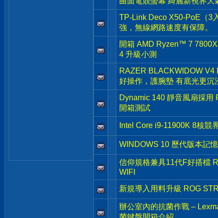
曲面電競螢幕 綺麗新視界大
TP-Link Deco X50-
強，無線網路速度有保障。
開箱 AMD Ryzen™ 7 7800X
4 升級小測
RAZER BLACKWIDOW V4
好操作，護腕墊 有底光更沉
Dynamic 140 靜音風扇採用 Fra
開箱測試
Intel Core i9-11900
WINDOWS 10 歷代版本
信仰規格兼具11代F好搭檔 ROG 
WIFI
新規導入用料升級 ROG STRIX 
辦公室內的抗菌作戰 – Le
菌鍵盤開箱介紹