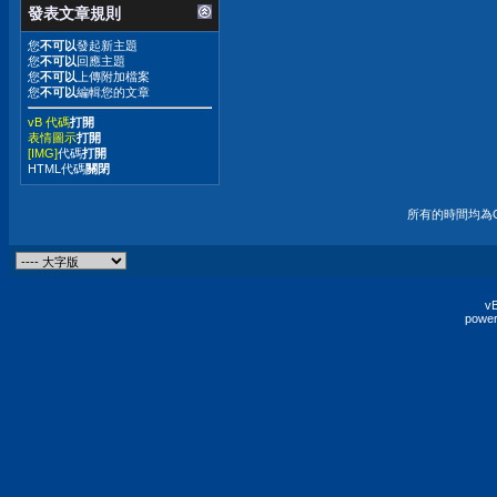
發表文章規則
您
不可以
發起新主題
您
不可以
回應主題
您
不可以
上傳附加檔案
您
不可以
編輯您的文章
vB 代碼
打開
表情圖示
打開
[IMG]
代碼
打開
HTML代碼
關閉
所有的時間均為G
vB
power