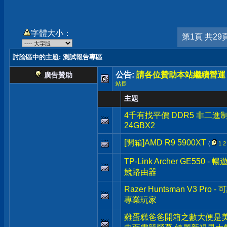
字體大小：
第1頁 共29
討論區中的主題
: 測試報告專區
公告:
請各位贊助本站繼續營運
廣告贊助
站長
主題
4千有找平價 DDR5 非二進制 Cru
24GBX2
[開箱]AMD R9 5900XT
(
1
2
TP-Link Archer GE550 
競路由器
Razer Huntsman V3 
專業玩家
雞蛋糕爸爸開箱之數大便是美 G