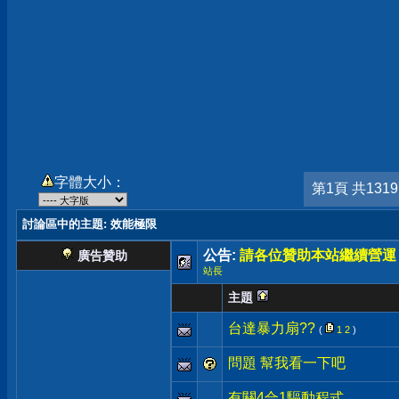
字體大小：
第1頁 共131
討論區中的主題
: 效能極限
公告:
請各位贊助本站繼續營運
廣告贊助
站長
主題
台達暴力扇??
(
1
2
)
問題 幫我看一下吧
有關4合1驅動程式