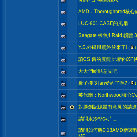
AMD：Thoroughbred
LUC-901 CASE的風扇
Seagate 梭魚4 Raid 韌體 3
Y.S.外磁風扇終於來了!
(
1
讀CS 舊的度龍 比新的XP快
大大們給點意見吧
板子接 3 fan受的了嗎?
(
1
英代爾：Northwood核心C
對勝創記憶體有意見的請進來
請問水冷墊銅片....
請問如何將0.13AMD新製
MP