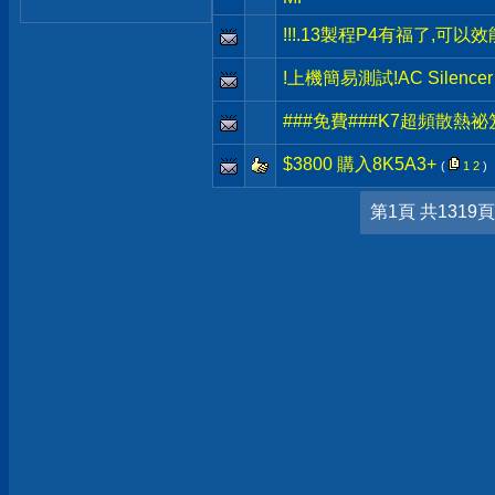
!!!.13製程P4有福了,可以效能
!上機簡易測試!AC Silencer 6
###免費###K7超頻散熱祕
$3800 購入8K5A3+
(
1
2
)
第1頁 共1319頁