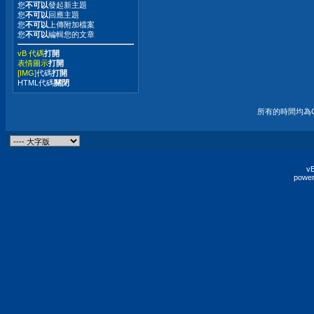
您
不可以
發起新主題
您
不可以
回應主題
您
不可以
上傳附加檔案
您
不可以
編輯您的文章
vB 代碼
打開
表情圖示
打開
[IMG]
代碼
打開
HTML代碼
關閉
所有的時間均為G
vB
power