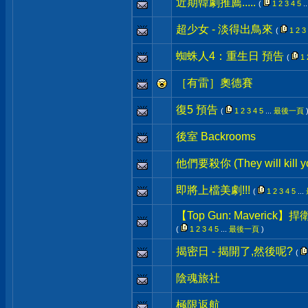
近期韓劇推薦.....
(
1
2
3
4
5
..
超少女 - 淡得出鳥來
(
1
2
3
蜘蛛人4：重生日 預告
(
1
［有雷］奧德賽
復5 預告
(
1
2
3
4
5
...
最後一頁
後室 Backrooms
他們要殺你 (They will kill y
即將上檔美劇!!!
(
1
2
3
4
5
...
【Top Gun: Maverick
(
1
2
3
4
5
...
最後一頁
)
揭密日 - 揭開了,然後呢?
(
陰魂旅社
極限返航