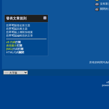
沒有新
關閉的
發表文章規則
您
不可以
發起新主題
您
不可以
回應主題
您
不可以
上傳附加檔案
您
不可以
編輯您的文章
vB 代碼
打開
表情圖示
打開
[IMG]
代碼
打開
HTML代碼
關閉
所有的時間均為G
vB
power