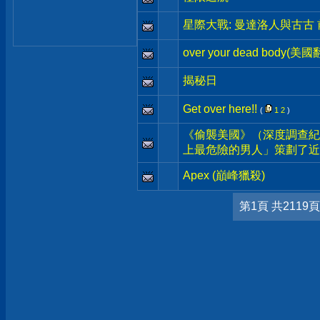
星際大戰: 曼達洛人與古古
over your dead body(美
揭秘日
Get over here!!
(
1
2
)
《偷襲美國》（深度調查紀
上最危險的男人」策劃了近
Apex (巔峰獵殺)
第1頁 共2119頁