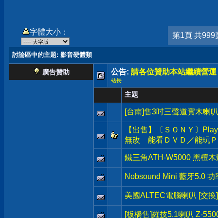
字體大小：
第1頁 共999
討論區中的主題
: 影音硬體類
公告:
請各位贊助本站繼續營運
廣告贊助
站長
主題
[台南]售3吋三聲道實木
【出售】〔ＳＯＮＹ〕PlayS
無改 能看ＤＶＤ／能玩Ｐ
鐵三角ATH-W5000 黑檀
Nobsound Mini 藍牙5.
美國ALTEC電腦喇叭 [交換]
[板橋售]羅技5.1喇叭 Z-55