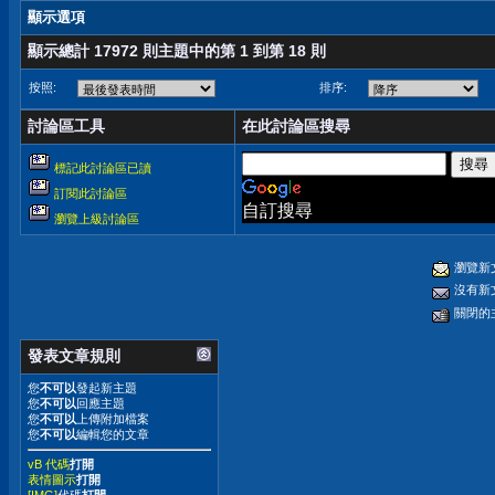
顯示選項
顯示總計 17972 則主題中的第 1 到第 18 則
按照:
排序:
討論區工具
在此討論區搜尋
標記此討論區已讀
訂閱此討論區
自訂搜尋
瀏覽上級討論區
瀏覽新
沒有新
關閉的
發表文章規則
您
不可以
發起新主題
您
不可以
回應主題
您
不可以
上傳附加檔案
您
不可以
編輯您的文章
vB 代碼
打開
表情圖示
打開
[IMG]
代碼
打開