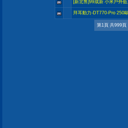
[新北售]99成新 小米戶外藍
拜耳動力-DT770-Pro 2
第1頁 共999頁