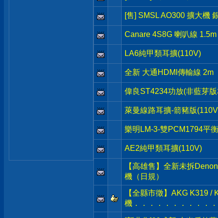
[售] SMSL AO300 擴大機
Canare 4S8G 喇叭線 1.5m
LA6純甲類耳擴(110V)
全新 大通HDMI傳輸線 2m
偉良ST4234功放(非藍芽版本
萊曼線路耳擴-箭豬版(110V
樂明LM-3-雙PCM1794平衡
AE2純甲類耳擴(110V)
【高雄售】全新未拆Denon 
機（日規）
【全縣市徵】AKG K319 / K1
機．．．．．．．．．．．