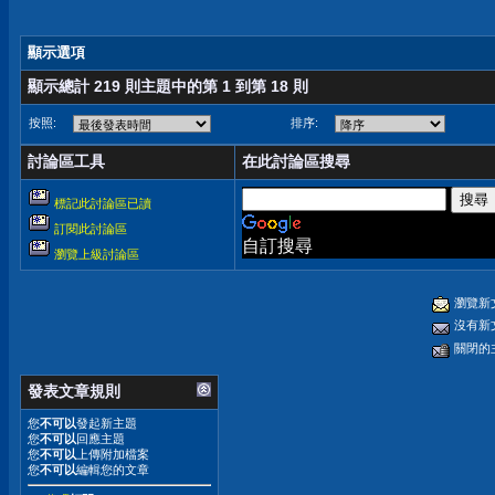
顯示選項
顯示總計 219 則主題中的第 1 到第 18 則
按照:
排序:
討論區工具
在此討論區搜尋
標記此討論區已讀
訂閱此討論區
自訂搜尋
瀏覽上級討論區
瀏覽新
沒有新
關閉的
發表文章規則
您
不可以
發起新主題
您
不可以
回應主題
您
不可以
上傳附加檔案
您
不可以
編輯您的文章