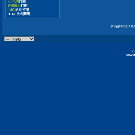
vB 代碼
打開
表情圖示
打開
[IMG]
代碼
打開
HTML代碼
關閉
所有的時間均為G
vB
power