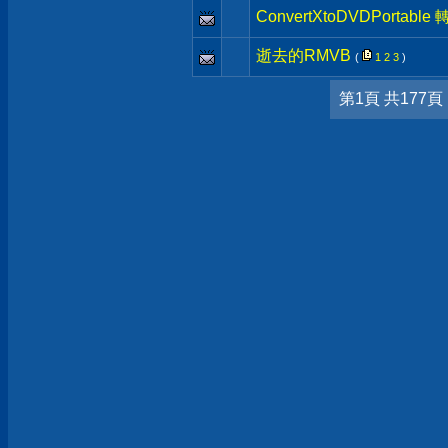
ConvertXtoDVDPorta
逝去的RMVB
(
1
2
3
)
第1頁 共177頁