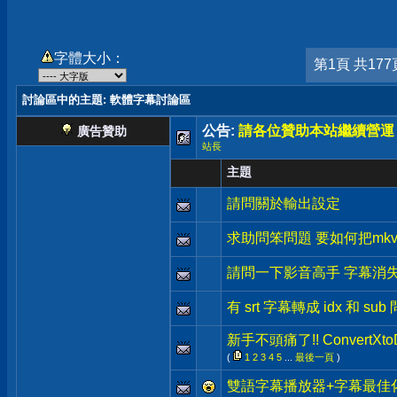
字體大小：
第1頁 共177
討論區中的主題
: 軟體字幕討論區
公告:
請各位贊助本站繼續營運
廣告贊助
站長
主題
請問關於輸出設定
求助問笨問題 要如何把mkv
請問一下影音高手 字幕消
有 srt 字幕轉成 idx 和 s
新手不頭痛了!! ConvertX
(
1
2
3
4
5
...
最後一頁
)
雙語字幕播放器+字幕最佳