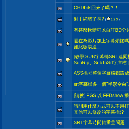
CHDbits回來了嗎？！
射手網關了嗎?
(
1
2
3
)
有甚麼軟體可以自訂BD分
還在為影片加上字幕煩惱嗎
如此容易過....
[教學]SUB字幕轉SRT連
SubRip、SubToSrt字庫
ASS檔裡整個字幕欄都設
srt字幕檔多一個"半形空白"
[請教] PGS 以 FFDshow 
請問用什麼方式可以不用打
其他可以修改的字幕檔)?
SRT字幕時間軸重疊問題