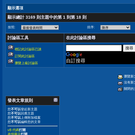
顯示選項
顯示總計 3169 則主題中的第 1 到第 18 則
按照:
排序:
討論區工具
在此討論區搜尋
標記此討論區已讀
訂閱此討論區
自訂搜尋
瀏覽上級討論區
瀏覽新
沒有新
關閉的
發表文章規則
您
不可以
發起新主題
您
不可以
回應主題
您
不可以
上傳附加檔案
您
不可以
編輯您的文章
vB 代碼
打開
表情圖示
打開