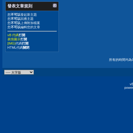
發表文章規則
您
不可以
發起新主題
您
不可以
回應主題
您
不可以
上傳附加檔案
您
不可以
編輯您的文章
vB 代碼
打開
表情圖示
打開
[IMG]
代碼
打開
HTML代碼
關閉
所有的時間均為G
vB
power