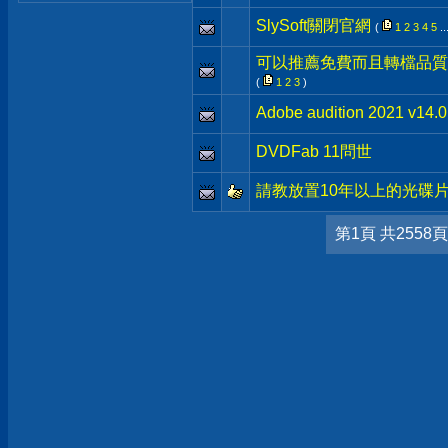
SlySoft關閉官網
(
1
2
3
4
5
..
可以推薦免費而且轉檔品質
(
1
2
3
)
Adobe audition 2021 v1
DVDFab 11問世
請教放置10年以上的光碟
第1頁 共2558頁