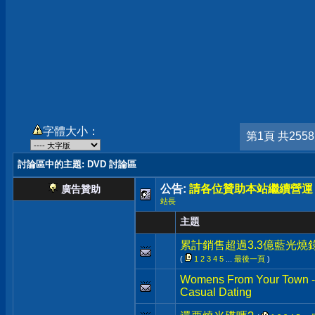
字體大小：
第1頁 共255
討論區中的主題
: DVD 討論區
公告:
請各位贊助本站繼續營運
廣告贊助
站長
主題
累計銷售超過3.3億藍光燒
(
1
2
3
4
5
...
最後一頁
)
Womens From Your Town - 
Casual Dating