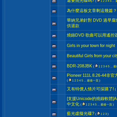
還要燒光碟嗎?
(
1
2
3
4
5
...
為什麼這板文章剩這幾篇？
華納兄弟針對 DVD 過早
供退款
燒錄DVD 歌曲可以用遙
Girls in your town for night
Beautiful Girls from your cit
BDR-208JBK
(
1
2
3
4
5
...
最
Pioneer 111L 8.26-4
(
1
2
3
4
5
...
最後一頁
)
又有特價人情片可採購了!
(
[支援Unicode的燒錄軟體]Asha
中文化
(
1
2
3
4
5
...
最後一頁
)
藍光虛擬光碟?
(
1
2
3
)