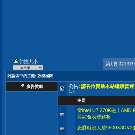
字體大小：
第1頁 共131
討論區中的主題
: 效能極限
公告:
請各位贊助本站繼續營運
廣告贊助
站長
主題
當Intel U7 270K碰上AM
與綜合表現解析
怎麼就沒人放5800X3DV