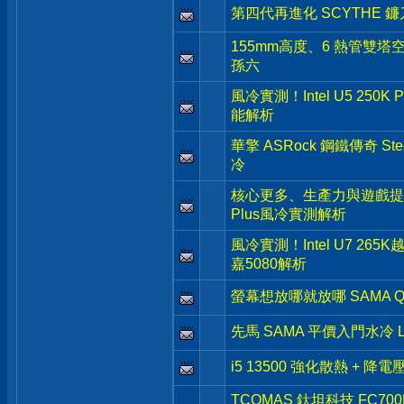
第四代再進化 SCYTHE 鐮刀 
155mm高度、6 熱管雙塔空
孫六
風冷實測！Intel U5 250K
能解析
華擎 ASRock 鋼鐵傳奇 Stee
冷
核心更多、生產力與遊戲提升- Inte
Plus風冷實測解析
風冷實測！Intel U7 265
嘉5080解析
螢幕想放哪就放哪 SAMA Q
先馬 SAMA 平價入門水冷 L
i5 13500 強化散熱 + 降
TCOMAS 鈦坦科技 FC7