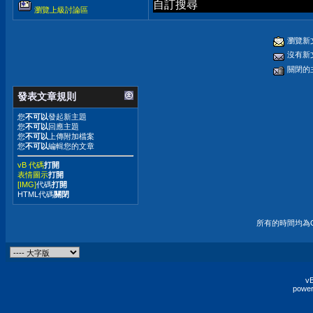
自訂搜尋
瀏覽上級討論區
瀏覽新
沒有新
關閉的
發表文章規則
您
不可以
發起新主題
您
不可以
回應主題
您
不可以
上傳附加檔案
您
不可以
編輯您的文章
vB 代碼
打開
表情圖示
打開
[IMG]
代碼
打開
HTML代碼
關閉
所有的時間均為G
vB
power