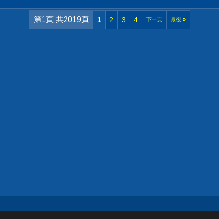
第1頁 共2019頁
1
2
3
4
下一頁
最後
»