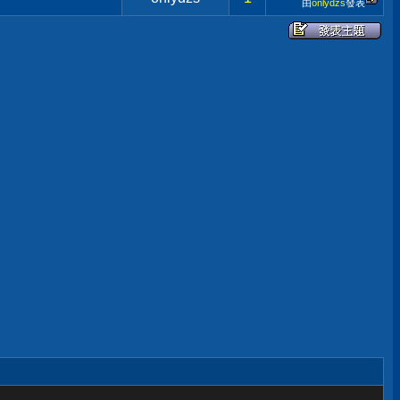
由
onlydzs
發表