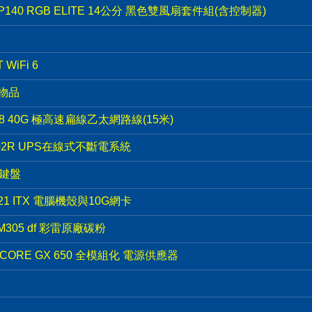
P140 RGB ELITE 14公分 黑色雙風扇套件組(含控制器)
WiFi 6
堆物品
.8 40G 極高速扁線乙太網路線(15米)
02R UPS在線式不斷電系統
械鍵盤
H21 ITX 電腦機殼與10G網卡
 CM305 df 彩雷原廠碳粉
3 CORE GX 650 全模組化 電源供應器