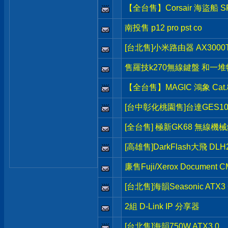
【全台售】Corsair 海盜船 S
南投售 p12 pro pst co
[台北售]小米路由器 AX3000T 
售羅技k270無線鍵盤 和一
【全台售】MAGIC 鴻象 Cat
[台中彰化桃園售]台達GES1
[全台售] 極新GK68 無線機
[高雄售]DarkFlash大飛 DL
廉售Fuji/Xerox Document
[台北售]海韻Seasonic ATX
2組 D-Link IP 分享器
[台北售]海韻750W ATX3.0