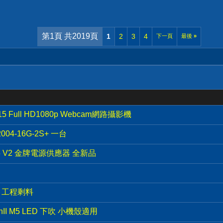
第1頁 共2019頁
1
2
3
4
下一頁
最後
»
5 Full HD1080p Webcam網路攝影機
2004-16G-2S+ 一台
G5 V2 金牌電源供應器 全新品
全新 工程剩料
minII M5 LED 下吹 小機殼適用