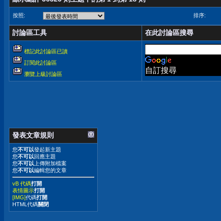
按照:
排序:
討論區工具
在此討論區搜尋
標記此討論區已讀
訂閱此討論區
自訂搜尋
瀏覽上級討論區
發表文章規則
您
不可以
發起新主題
您
不可以
回應主題
您
不可以
上傳附加檔案
您
不可以
編輯您的文章
vB 代碼
打開
表情圖示
打開
[IMG]
代碼
打開
HTML代碼
關閉