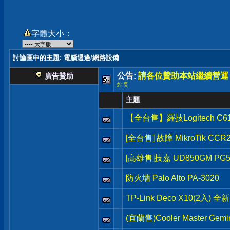
字體大小：
討論區中的主題
: 電腦週邊/網路設備
公告:
請各位贊助本站繼續營運
廣告贊助
站長
主題
【全台售】羅技Logitech C61
[全台售] 故障 MikroTik CCR
[高雄售]技嘉 UD850GM P
防火墻 Palo Alto PA-3020
TP-Link Deco X10(2入) 
(宜蘭售)Cooler Master Ge