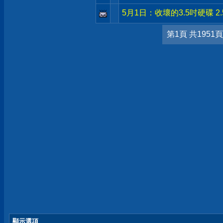
5月1日：收壞的3.5吋硬碟 2.
第1頁 共1951頁
顯示選項