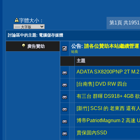
字體大小：
第1頁 共195
討論區中的主題
: 電腦儲存媒體
公告:
請各位贊助本站繼續營運
廣告贊助
站長
主題
ADATA SX8200PNP 2T M.
[台南售] DVD RW 四台
有三台 群暉 DS918+ 4GB 
[新竹] SCSI 的 老東西 還有
博帝PatriotMagnum 2 高速 
賣保固內SSD