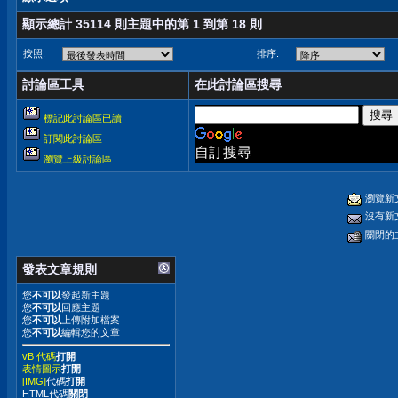
顯示總計 35114 則主題中的第 1 到第 18 則
按照:
排序:
討論區工具
在此討論區搜尋
標記此討論區已讀
訂閱此討論區
自訂搜尋
瀏覽上級討論區
瀏覽新
沒有新
關閉的
發表文章規則
您
不可以
發起新主題
您
不可以
回應主題
您
不可以
上傳附加檔案
您
不可以
編輯您的文章
vB 代碼
打開
表情圖示
打開
[IMG]
代碼
打開
HTML代碼
關閉