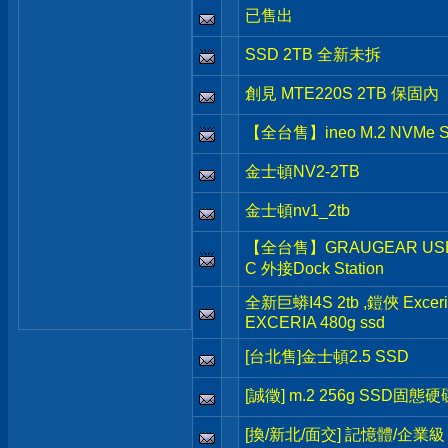
已售出
SSD 2TB 全新未拆
創見 MTE220S 2TB 保固內
【全台售】ineo M.2 NVMe 
金士頓NV2-2TB
金士頓nv1_2tb
【全台售】GRAUGEAR USB3.
C 外接Dock Station
全新巨蟒I4S 2tb ,鎧俠 Exceria
EXCERIA 480g ssd
[台北售]金士頓2.5 SSD
[誠徵] m.2 256g SSD固態硬
[換/新北/面交] 記憶體/企業級 H