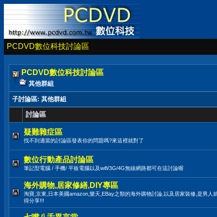
PCDVD數位科技討論區
PCDVD數位科技討論區
其他群組
子討論區
: 其他群組
討論區
疑難雜症區
找不到適當的討論區發表你的問題嗎?來這裡就對了
數位行動產品討論區
筆記型電腦 / 手機/ 平板電腦以及wifi/3G/4G無線網路都可在這討論喔
海外購物,居家修繕,DIY專區
淘寶,京東,日本美國amazon,樂天,EBay之類的海外購物討論,以及居家裝修,是男
得分享!!!