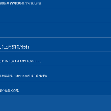
電腦螢幕,內/外投影機,皆可在此討論
片上市消息除外)
,CD,MD,dtsCD,SACD ...)
得,相關產品/技術交流,都可以在這裡討論
發表作品互相交流