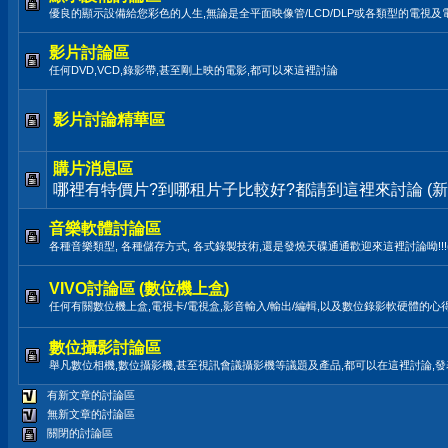
優良的顯示設備給您彩色的人生,無論是全平面映像管/LCD/DLP或各類型的電視及
影片討論區
任何DVD,VCD,錄影帶,甚至剛上映的電影,都可以來這裡討論
影片討論精華區
購片消息區
哪裡有特價片?到哪租片子比較好?都請到這裡來討論 (新
音樂軟體討論區
各種音樂類型, 各種儲存方式, 各式錄製技術,還是發燒天碟通通歡迎來這裡討論呦!!!(LP,TAPE
VIVO討論區 (數位機上盒)
任何有關數位機上盒,電視卡/電視盒,影音輸入/輸出/編輯,以及數位錄影軟硬體的心
數位攝影討論區
舉凡數位相機,數位攝影機,甚至視訊會議攝影機等議題及產品,都可以在這裡討論,
有新文章的討論區
無新文章的討論區
關閉的討論區