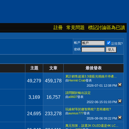
註冊
常見問題
標記討論區為已讀
帳戶
記住我?
密碼
主題
文章
最後發表
累計銷售超過3.3億藍光燒錄片停產...
49,279
459,178
由
Hermit Crab
發表
2026-07-01
12:08 PM
請問關於輸出設定
3,169
16,757
由
a9607
發表
2022-06-15
01:03 PM
玩線材等於繳智商稅? 您有繳稅?
24,695
233,278
由
aureus777
發表
2026-08-06
09:22 PM
萬元預算，該選2K OLED還是4K LC...