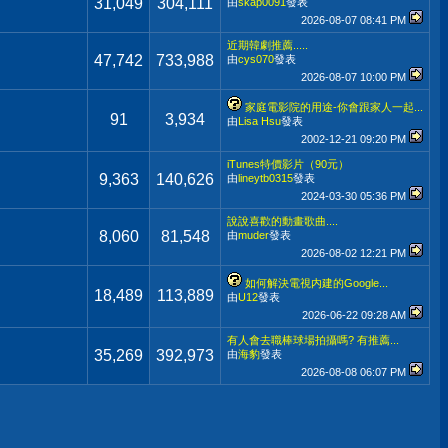
31,049
304,111
由
skap0091
發表
2026-08-07
08:41 PM
近期韓劇推薦.....
47,742
733,988
由
cys070
發表
2026-08-07
10:00 PM
家庭電影院的用途-你會跟家人一起...
91
3,934
由
Lisa Hsu
發表
2002-12-21
09:20 PM
iTunes特價影片（90元）
9,363
140,626
由
lineytb0315
發表
2024-03-30
05:36 PM
說說喜歡的動畫歌曲....
8,060
81,548
由
muder
發表
2026-08-02
12:21 PM
如何解決電視内建的Google...
18,489
113,889
由
U12
發表
2026-06-22
09:28 AM
有人會去職棒球場拍攝嗎? 有推薦...
35,269
392,973
由
海豹
發表
2026-08-08
06:07 PM