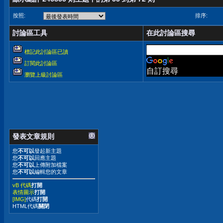
按照:
排序:
討論區工具
在此討論區搜尋
標記此討論區已讀
訂閱此討論區
自訂搜尋
瀏覽上級討論區
發表文章規則
您
不可以
發起新主題
您
不可以
回應主題
您
不可以
上傳附加檔案
您
不可以
編輯您的文章
vB 代碼
打開
表情圖示
打開
[IMG]
代碼
打開
HTML代碼
關閉