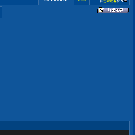
由
悠遊網客
發表