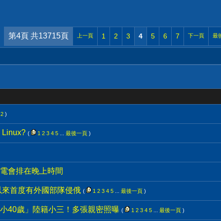
第4頁 共13715頁
1
2
3
4
5
6
7
上一頁
下一頁
最
2
)
inux?
(
1
2
3
4
5
...
最後一頁
)
電會排在晚上時間
以來首度有外國部隊侵俄
(
1
2
3
4
5
...
最後一頁
)
小40歲」陸籍小三！多張親密照曝
(
1
2
3
4
5
...
最後一頁
)