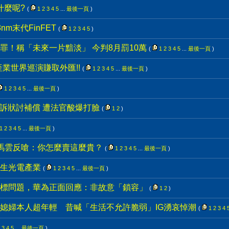
什麼呢?
(
1
2
3
4
5
...
最後一頁
)
m末代FinFET
(
1
2
3
4
5
)
罪！稱「未來一片黯淡」 今判8月罰10萬
(
1
2
3
4
5
...
最後一頁
)
業世界巡演賺取外匯!!
(
1
2
3
4
5
...
最後一頁
)
1
2
3
4
5
...
最後一頁
)
寫訴狀討補償 遭法官酸爆打臉
(
1
2
)
1
2
3
4
5
...
最後一頁
)
 馬雲反嗆：你怎麼賣這麼貴？
(
1
2
3
4
5
...
最後一頁
)
生光電產業
(
1
2
3
4
5
...
最後一頁
)
標問題，華為正面回應：非故意「鎖容」
(
1
2
)
媳婦本人超年輕 昔喊「生活不允許脆弱」IG湧哀悼潮
(
1
2
3
4
3
4
5
...
最後一頁
)