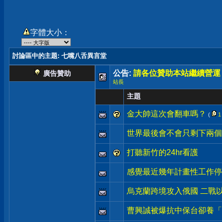
字體大小：
討論區中的主題
: 七嘴八舌異言堂
公告:
請各位贊助本站繼續營運
廣告贊助
站長
主題
金大帥這次會翻車嗎？
(
1
世界最後會不會只剩下兩個 L
打聽新竹的24hr看護
感覺最近幾年計畫性工作停
烏克蘭跨境攻入俄國 二戰
曹興誠被爆抗中保台卻養「