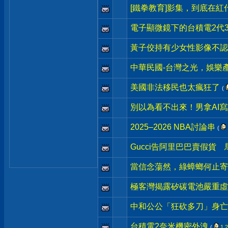
[鐵拳教育]影集，到底在紅
電子顯微鏡下的台積電2代3n
黃子佼持有少女性影像不認
中華民國-台灣之光，娛樂產
美國非法移民也太瘋狂了
(
別以為看不出來！男拿AI
2025–2026 NBA討論串
(
Gucci告阿里巴巴賣假貨
當信念蕩然，綠蟑螂何止寄
極客灣揭露矽碳電池嚴重虛
中和公公「狂砍多刀」身亡
台積電2奈米機密外洩
(
1
2