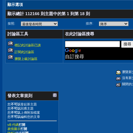
顯示選項
顯示總計 112166 則主題中的第 1 到第 18 則
按照:
排序:
討論區工具
在此討論區搜尋
標記此討論區已讀
訂閱此討論區
自訂搜尋
瀏覽上級討論區
瀏覽新
沒有新
關閉的
發表文章規則
您
不可以
發起新主題
您
不可以
回應主題
您
不可以
上傳附加檔案
您
不可以
編輯您的文章
vB 代碼
打開
表情圖示
打開
[IMG]
代碼
打開