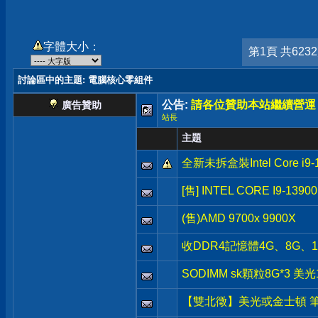
字體大小：
第1頁 共623
討論區中的主題
: 電腦核心零組件
公告:
請各位贊助本站繼續營運
廣告贊助
站長
主題
全新未拆盒裝Intel Core i9-
[售] INTEL CORE I9-1390
(售)AMD 9700x 9900X
收DDR4記憶體4G、8G
SODIMM sk顆粒8G*3 美光
【雙北徵】美光或金士頓 筆電 d