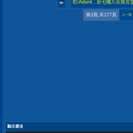
ID:Adsmt，於七嘴八舌異
第3頁 共177頁
上一頁
顯示選項