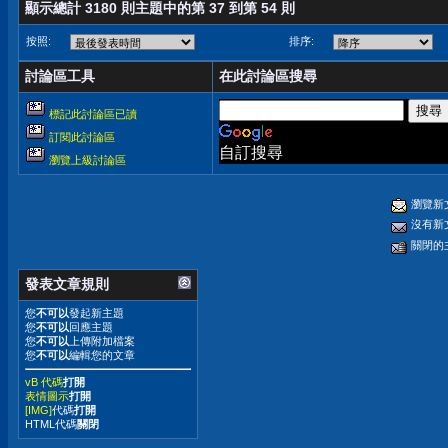
顯示總計 3180 則主題中的第 37 到第 54 則
按照:
排序:
討論區工具
在此討論區搜尋
標記此討論區已讀
訂閱此討論區
自訂搜尋
瀏覽上級討論區
瀏覽新
沒有新
關閉的
發表文章規則
您
不可以
發起新主題
您
不可以
回應主題
您
不可以
上傳附加檔案
您
不可以
編輯您的文章
vB 代碼
打開
表情圖示
打開
[IMG]
代碼
打開
HTML代碼
關閉