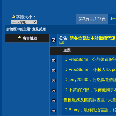
字體大小：
第3頁 共177頁
上一
討論區中的主題
: 意見反應
公告:
請各位贊助本站繼續營運
廣告贊助
站長
主題
ID:FreeStorm，公然偽
ID:FreeStorm ，令敝人ID:
ID:jerry20530，公然
ID:不當的字眼，散佈他國
售後服務及團購調查區 : 大
ID:Blurry，散佈政治言