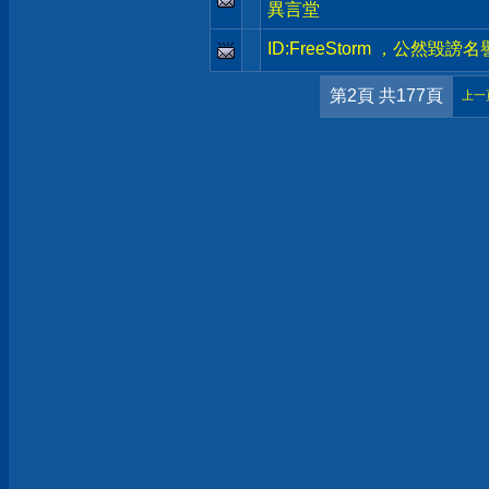
異言堂
ID:FreeStorm ，公然
第2頁 共177頁
上一