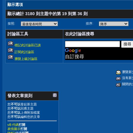
顯示選項
顯示總計 3180 則主題中的第 19 到第 36 則
按照:
排序:
討論區工具
在此討論區搜尋
標記此討論區已讀
訂閱此討論區
自訂搜尋
瀏覽上級討論區
瀏覽新
沒有新
關閉的
發表文章規則
您
不可以
發起新主題
您
不可以
回應主題
您
不可以
上傳附加檔案
您
不可以
編輯您的文章
vB 代碼
打開
表情圖示
打開
[IMG]
代碼
打開