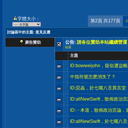
字體大小：
第2頁 共177頁
討論區中的主題
: 意見反應
公告:
請各位贊助本站繼續營運
廣告贊助
站長
主題
ID:bowweijohn，疑似
中指符號怎麽消失了？
ID:惡蟲，於七嘴八舌異言堂
ID:allNewSwift，散
ID:ㄧ本道，散佈政治言論
ID:allNewSwift，於