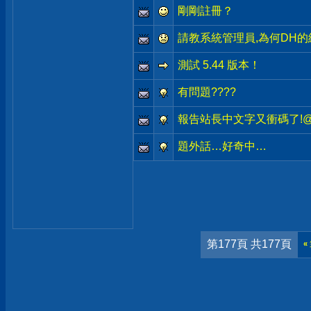
剛剛註冊？
請教系統管理員,為何DH的
測試 5.44 版本！
有問題????
報告站長中文字又衝碼了!@
題外話…好奇中…
第177頁 共177頁
«