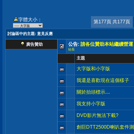
字體大小：
第177頁 共177頁
討論區中的主題
: 意見反應
公告:
請各位贊助本站繼續營運
廣告贊助
站長
主題
大字版和小字版
我還是喜歡現在這個樣子
關於抬頭標示....
我支持小字版
DVD影片無法下載?
創巨DTT2500D喇叭套件