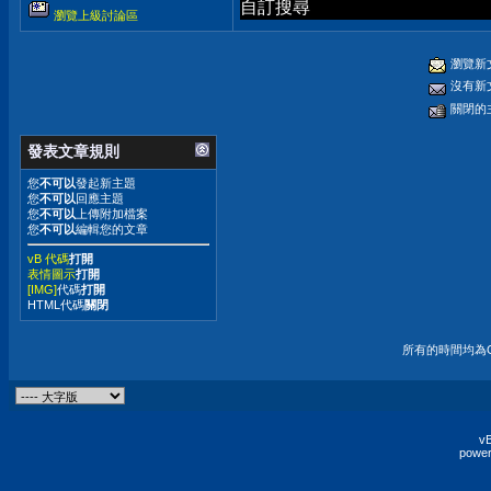
自訂搜尋
瀏覽上級討論區
瀏覽新
沒有新
關閉的
發表文章規則
您
不可以
發起新主題
您
不可以
回應主題
您
不可以
上傳附加檔案
您
不可以
編輯您的文章
vB 代碼
打開
表情圖示
打開
[IMG]
代碼
打開
HTML代碼
關閉
所有的時間均為G
vB
power