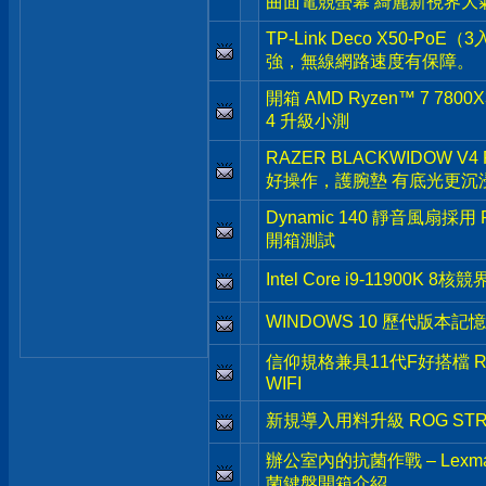
曲面電競螢幕 綺麗新視界大
TP-Link Deco X50-
強，無線網路速度有保障。
開箱 AMD Ryzen™ 7 7800X
4 升級小測
RAZER BLACKWIDOW V4
好操作，護腕墊 有底光更沉
Dynamic 140 靜音風扇採用 Fra
開箱測試
Intel Core i9-11900
WINDOWS 10 歷代版本
信仰規格兼具11代F好搭檔 ROG 
WIFI
新規導入用料升級 ROG STRIX 
辦公室內的抗菌作戰 – Le
菌鍵盤開箱介紹