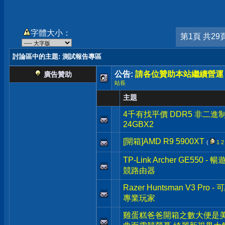
字體大小：
第1頁 共29
討論區中的主題
: 測試報告專區
公告:
請各位贊助本站繼續營運
廣告贊助
站長
主題
4千有找平價 DDR5 非二進制 Cru
24GBX2
[開箱]AMD R9 5900XT
(
1
2
TP-Link Archer GE550 
競路由器
Razer Huntsman V3 
專業玩家
雞蛋糕爸爸開箱之數大便是美 G