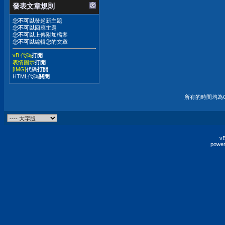
發表文章規則
您
不可以
發起新主題
您
不可以
回應主題
您
不可以
上傳附加檔案
您
不可以
編輯您的文章
vB 代碼
打開
表情圖示
打開
[IMG]
代碼
打開
HTML代碼
關閉
所有的時間均為G
vB
power