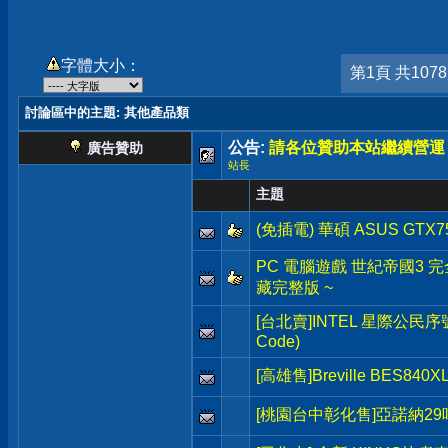
字體大小：
第1頁 共107
討論區中的主題
: 其他產品類
公告:
請各位贊助本站繼續營運
廣告贊助
站長
主題
(免插電) 華碩 ASUS GTX7
PC 電腦遊戲 世紀帝國3 完全版 A
藏完整版 ~
[台北賣]INTEL 星際公民序號(Sta
Code)
[高雄售]Breville BES8
[桃園台中彰化售]亞諾納2