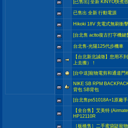
[已售出] 全新 KINYO快煮
已售出 全新 行動電源
Hikoki 18V 充電式無刷
[台北售 actto復古打字機鍵
台北售-光陽125代步機車
【台北新北誠徵】您用不到
上去搬）！
[台中送]寵物電剪和通道門
NIKE SB RPM BACKP
背包 SB背包
[台北售ps51018A+1原廠
【全台售】艾美特 (Airma
HP12110R
［板橋售］二手蜜袋鼯寵物籠