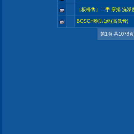
［板橋售］二手 康揚 洗澡便
BOSCH喇叭1組(高低音)
第1頁 共1078頁