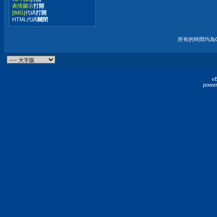
表情圖示
打開
[IMG]
代碼
打開
HTML代碼
關閉
所有的時間均為G
vB
power