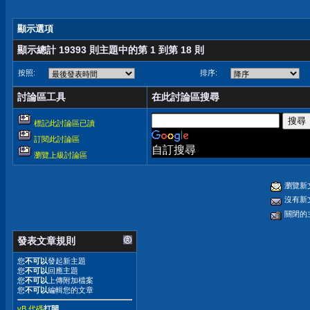
顯示選項
顯示總計 19393 則主題中的第 1 到第 18 則
按照:
排序:
討論區工具
在此討論區搜尋
標記此討論區已讀
訂閱此討論區
自訂搜尋
瀏覽上級討論區
瀏覽新
沒有新
關閉的
發表文章規則
您
不可以
發起新主題
您
不可以
回應主題
您
不可以
上傳附加檔案
您
不可以
編輯您的文章
vB 代碼
打開