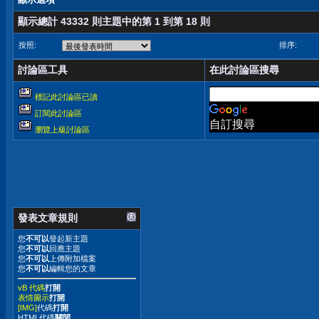
顯示總計 43332 則主題中的第 1 到第 18 則
按照:
排序:
討論區工具
在此討論區搜尋
標記此討論區已讀
訂閱此討論區
自訂搜尋
瀏覽上級討論區
發表文章規則
您
不可以
發起新主題
您
不可以
回應主題
您
不可以
上傳附加檔案
您
不可以
編輯您的文章
vB 代碼
打開
表情圖示
打開
[IMG]
代碼
打開
HTML代碼
關閉