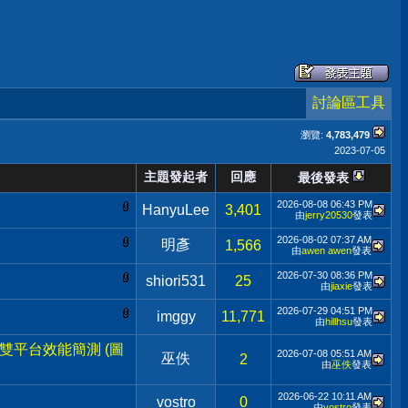
討論區工具
瀏覽:
4,783,479
2023-07-05
主題發起者
回應
最後發表
2026-08-08
06:43 PM
HanyuLee
3,401
由
jerry20530
發表
2026-08-02
07:37 AM
明彥
1,566
由
awen awen
發表
2026-07-30
08:36 PM
shiori531
25
由
jiaxie
發表
2026-07-29
04:51 PM
imggy
11,771
由
hillhsu
發表
890 雙平台效能簡測 (圖
2026-07-08
05:51 AM
巫佚
2
由
巫佚
發表
2026-06-22
10:11 AM
vostro
0
由
vostro
發表