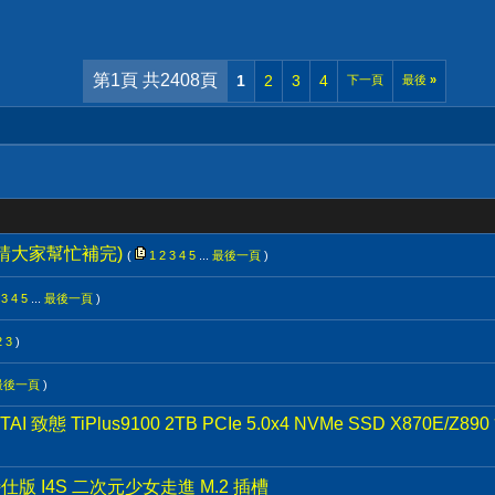
第1頁 共2408頁
1
2
3
4
下一頁
最後
»
(請大家幫忙補完)
(
1
2
3
4
5
...
最後一頁
)
3
4
5
...
最後一頁
)
2
3
)
最後一頁
)
致態 TiPlus9100 2TB PCIe 5.0x4 NVMe SSD X870E/Z
 特仕版 I4S 二次元少女走進 M.2 插槽