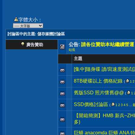
字體大小：
討論區中的主題
: 儲存媒體討論區
公告:
請各位贊助本站繼續營運
廣告贊助
站長
主題
[集中]隨身碟 讀/寫速度測試
8TB硬碟以上 價格紀錄
(
1
2
舊版SSD 照片懷舊@@
(
1
SSD價格討論區
(
1
2
3
4
5
...
【開箱簡測】HMB 新兵~ZHITAI 
多)
巨蟒 anacomda 巨蟒 ANA