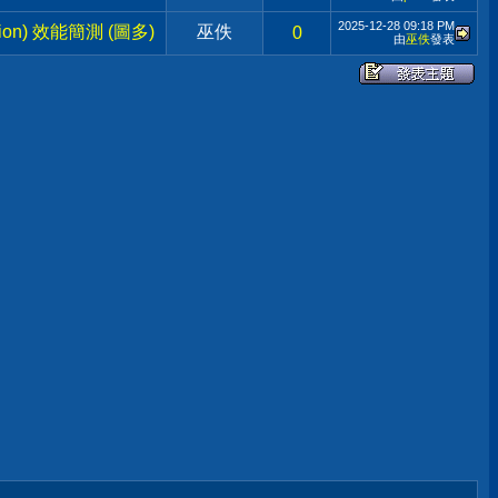
2025-12-28
09:18 PM
ion) 效能簡測 (圖多)
巫佚
0
由
巫佚
發表