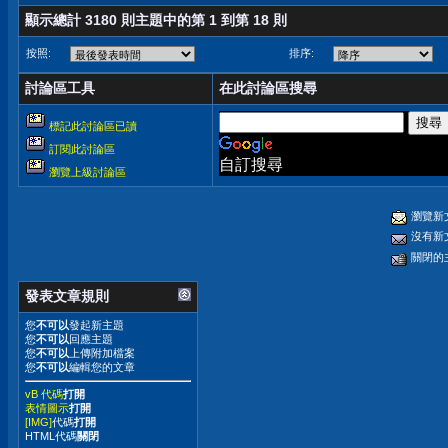
顯示總計 3180 則主題中的第 1 到第 18 則
按照:
排序:
討論區工具
在此討論區搜尋
標記此討論區已讀
訂閱此討論區
自訂搜尋
瀏覽上級討論區
瀏覽新
沒有新
關閉的
發表文章規則
您
不可以
發起新主題
您
不可以
回應主題
您
不可以
上傳附加檔案
您
不可以
編輯您的文章
vB 代碼
打開
表情圖示
打開
[IMG]
代碼
打開
HTML代碼
關閉