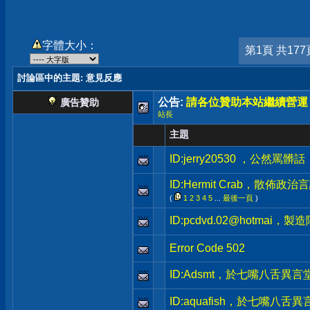
字體大小：
第1頁 共177
討論區中的主題
: 意見反應
公告:
請各位贊助本站繼續營運
廣告贊助
站長
主題
ID:jerry20530 ，公然
ID:Hermit Crab，散
(
1
2
3
4
5
...
最後一頁
)
ID:pcdvd.02@hotma
Error Code 502
ID:Adsmt，於七嘴八舌異
ID:aquafish，於七嘴八