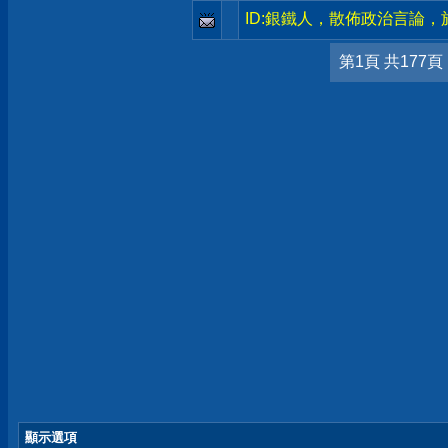
ID:銀鐵人，散佈政治言論
第1頁 共177頁
顯示選項