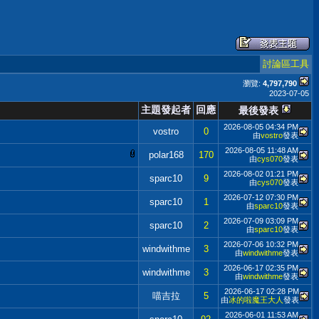
討論區工具
瀏覽:
4,797,790
2023-07-05
主題發起者
回應
最後發表
2026-08-05
04:34 PM
vostro
0
由
vostro
發表
2026-08-05
11:48 AM
polar168
170
由
cys070
發表
2026-08-02
01:21 PM
sparc10
9
由
cys070
發表
2026-07-12
07:30 PM
sparc10
1
由
sparc10
發表
2026-07-09
03:09 PM
sparc10
2
由
sparc10
發表
2026-07-06
10:32 PM
windwithme
3
由
windwithme
發表
2026-06-17
02:35 PM
windwithme
3
由
windwithme
發表
2026-06-17
02:28 PM
喵吉拉
5
由
冰的啦魔王大人
發表
2026-06-01
11:53 AM