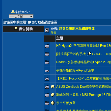
字體大小：
討論區中的主題
: 數位行動產品討論區
公告:
請各位贊助本站繼續營運
廣告贊助
站長
主題
HP HyperX 平價薄膜電競鍵盤 Eve 18
[請推薦]7千以內手機
(
1
2
3
4
5
...
最
Reddit--改善聯發科晶片在HyperOS
手機平板的好用App討論串
【求救】Poco X6Pro二年後能收簡
ASUS ZenBook Duo摺疊雙螢幕搭載In
翻轉與觸控兼具！MSI Prestige 16 Fli
學生平板推薦...