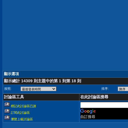
顯示選項
顯示總計 14309 則主題中的第 1 到第 18 則
按照:
排序:
討論區工具
在此討論區搜尋
標記此討論區已讀
訂閱此討論區
自訂搜尋
瀏覽上級討論區