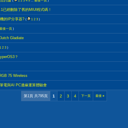
合討論
(
1
2
3
4
5
...
最後一頁
)
 3.1已經刪除了舊的MIUI程式碼！
的IP分享器?
(
1
2
3
)
最後一頁
)
ch Gladiate
1
2
3
)
perOS3？
B 75 Wireless
系列3筆電與AI PC邊緣運算體驗會
第1頁 共795頁
1
2
3
4
下一頁
最後
»