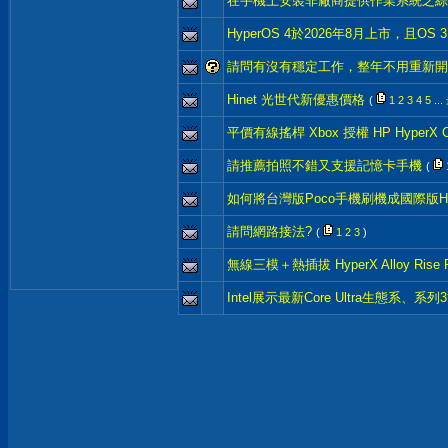
在手機上安裝非廠商提供作業系統之綜
HyperOS 4於2026年8月上市，且OS
請問有沒有穩定工作，整年不用重新開機
Hinet 光世代新優惠價格
(
1
2
3
4
5
...
平價有線搖桿 Xbox 授權 HP HyperX Clut
請推薦拍照不錯又支援記憶卡手機
(
如何將台灣版Poco手機刷機成國際版Hy
請問網路接法?
(
1
2
3
)
無線三模＋熱插拔 HyperX Alloy Rise RG
Intel展示最新Core Ultra生態系、