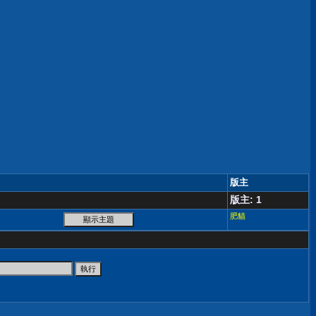
版主
版主: 1
肥貓