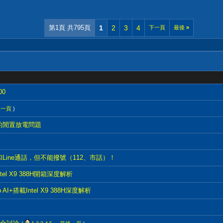
第1頁 共795頁
1
2
3
4
下一頁
最後
»
00
後一頁
)
 3的閒置放電問題
訊和Line通話，但不能撥號（112、市話）！
tel X9 388H開箱深度解析
p AI+搭載Intel X9 388H深度解析