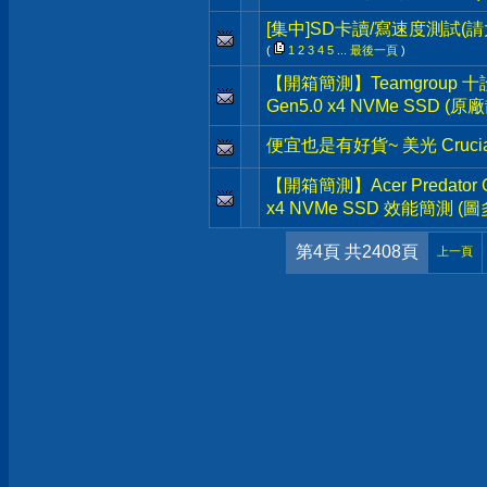
[集中]SD卡讀/寫速度測試(
(
1
2
3
4
5
...
最後一頁
)
【開箱簡測】Teamgroup 十詮 T
Gen5.0 x4 NVMe SSD 
便宜也是有好貨~ 美光 Crucia
【開箱簡測】Acer Predator G
x4 NVMe SSD 效能簡測 (圖
第4頁 共2408頁
上一頁