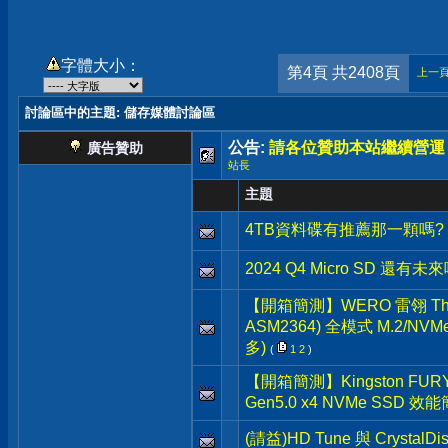
字體大小：
第4頁 共2408頁
上一
討論區中的主題
: 儲存媒體討論區
公告:
請各位贊助本站繼續營運
廣告贊助
站長
主題
4TB資料碟有推薦那一顆嗎?
2024 Q4 Micro SD 還有未來
【開箱簡測】WERO 雷翎 Thunde
ASM2364) 全模式 M.2/N
多)
(
1
2
)
【開箱簡測】Kingston FURY R
Gen5.0 x4 NVMe SSD 效
(請益)HD Tune 與 Crystal