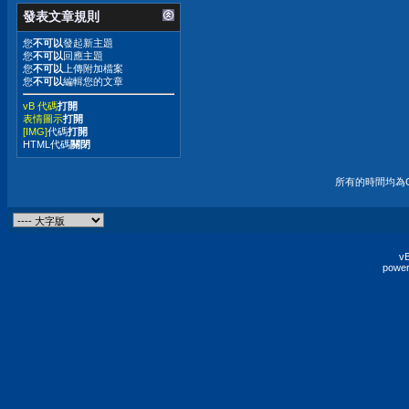
發表文章規則
您
不可以
發起新主題
您
不可以
回應主題
您
不可以
上傳附加檔案
您
不可以
編輯您的文章
vB 代碼
打開
表情圖示
打開
[IMG]
代碼
打開
HTML代碼
關閉
所有的時間均為G
vB
power