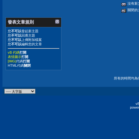
沒有新
關閉的
發表文章規則
您
不可以
發起新主題
您
不可以
回應主題
您
不可以
上傳附加檔案
您
不可以
編輯您的文章
vB 代碼
打開
表情圖示
打開
[IMG]
代碼
打開
HTML代碼
關閉
所有的時間均為G
vB
power