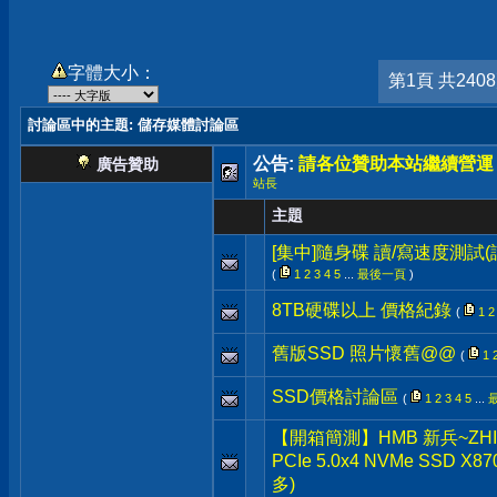
字體大小：
第1頁 共240
討論區中的主題
: 儲存媒體討論區
公告:
請各位贊助本站繼續營運
廣告贊助
站長
主題
[集中]隨身碟 讀/寫速度測試
(
1
2
3
4
5
...
最後一頁
)
8TB硬碟以上 價格紀錄
(
1
2
舊版SSD 照片懷舊@@
(
1
SSD價格討論區
(
1
2
3
4
5
...
【開箱簡測】HMB 新兵~ZHITAI
PCIe 5.0x4 NVMe SSD 
多)