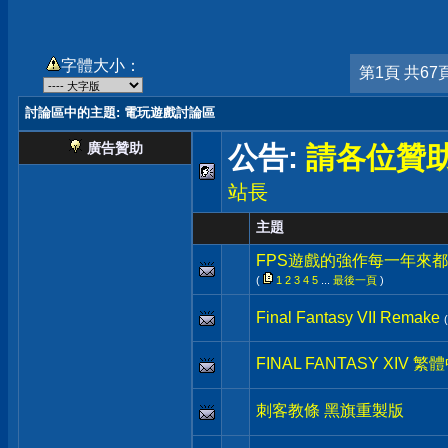
字體大小：
第1頁 共67
討論區中的主題
: 電玩遊戲討論區
廣告贊助
公告:
請各位贊
站長
主題
FPS遊戲的強作每一年來都很
(
1
2
3
4
5
...
最後一頁
)
Final Fantasy VII Remake
FINAL FANTASY XIV 
刺客教條 黑旗重製版