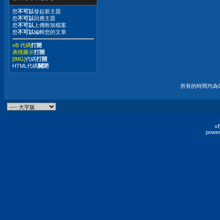
您
不可以
發起新主題
您
不可以
回應主題
您
不可以
上傳附加檔案
您
不可以
編輯您的文章
vB 代碼
打開
表情圖示
打開
[IMG]
代碼
打開
HTML代碼
關閉
所有的時間均為G
vB
power