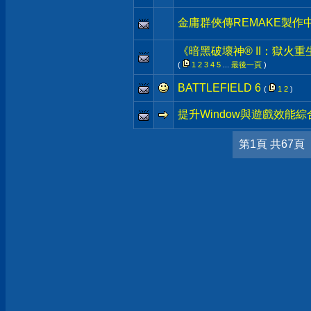
金庸群俠傳REMAKE製作中
《暗黑破壞神® II：獄火重
(
1
2
3
4
5
...
最後一頁
)
BATTLEFIELD 6
(
1
2
)
提升Window與遊戲效能
第1頁 共67頁