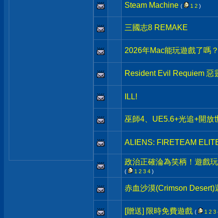
Steam Machine
(
1
2
)
三國志8 REMAKE
2026年Mac能玩遊戲了嗎
Resident Evil Requiem
ILL!
巫師4、UE5.6+光追+開放世
ALIENS: FIRETEAM ELIT
政治正確淪為笑柄！遊戲玩家
(
1
2
3
4
)
赤血沙漠(Crimson Deser
[贈送] 限時免費遊戲
(
1
2
3