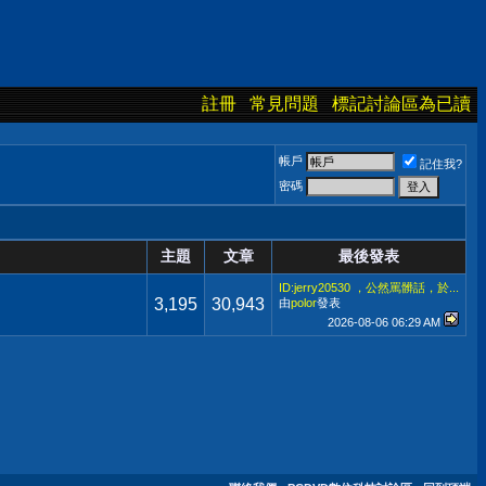
註冊
常見問題
標記討論區為已讀
帳戶
記住我?
密碼
主題
文章
最後發表
ID:jerry20530 ，公然罵髒話，於...
3,195
30,943
由
polor
發表
2026-08-06
06:29 AM