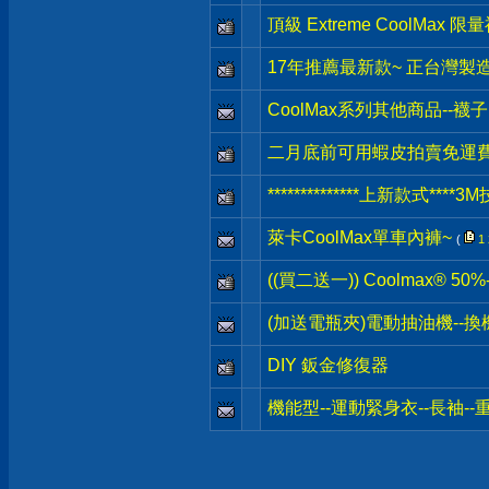
頂級 Extreme CoolMax 限
17年推薦最新款~ 正台灣製
CoolMax系列其他商品--
二月底前可用蝦皮拍賣免運
**************上新款式***
萊卡CoolMax單車內褲~
(
1
((買二送一)) Coolmax® 
(加送電瓶夾)電動抽油機--換
DIY 鈑金修復器
機能型--運動緊身衣--長袖-