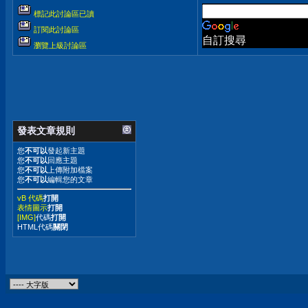
標記此討論區已讀
訂閱此討論區
自訂搜尋
瀏覽上級討論區
發表文章規則
您
不可以
發起新主題
您
不可以
回應主題
您
不可以
上傳附加檔案
您
不可以
編輯您的文章
vB 代碼
打開
表情圖示
打開
[IMG]
代碼
打開
HTML代碼
關閉