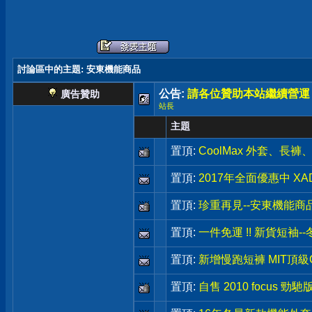
討論區中的主題
: 安東機能商品
公告:
請各位贊助本站繼續營運
廣告贊助
站長
主題
置頂:
CoolMax 外套、長
置頂:
2017年全面優惠中 X
置頂:
珍重再見--安東機能商
置頂:
一件免運 !! 新貨短袖
置頂:
新增慢跑短褲 MIT頂級C
置頂:
自售 2010 focus 勁