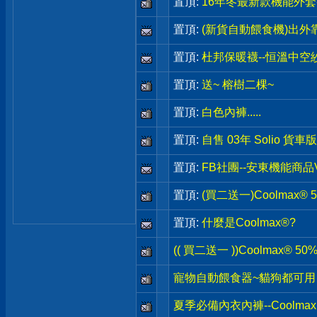
置頂:
16年冬最新款機能外套-
置頂:
(新貨自動餵食機)出外
置頂:
杜邦保暖襪--恒溫中空
置頂:
送~ 榕樹二棵~
置頂:
白色內褲.....
置頂:
自售 03年 Solio 貨車
置頂:
FB社團--安東機能商品
置頂:
(買二送一)Coolmax
置頂:
什麼是Coolmax®?
(( 買二送一 ))Coolmax® 
寵物自動餵食器~貓狗都可用
夏季必備內衣內褲--Coolmax