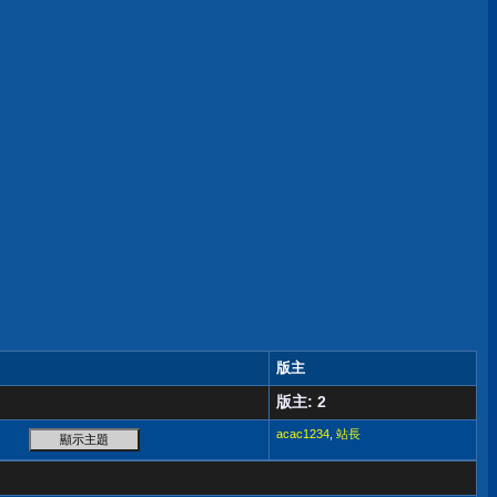
版主
版主: 2
acac1234
,
站長