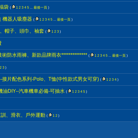
量福袋
(
1
2
3
4
5
...
最後一頁
)
造 機器人吸塵器
(
1
2
3
4
5
...
最後一頁
)
襪子、帽子、頭巾、袖套
(
1
2
3
)
費
*3M技術防水雨褲、新款品牌雨衣**************
(
1
2
3
4
5
...
最後一頁
)
2
3
)
50%--接片配色系列-Polo、T恤(中性款式男女可穿)
(
1
2
3
4
)
機油DIY--汽車機車必備-可抽水
(
1
2
3
4
5
)
-重訓、滑衣、戶外運動
(
1
2
)