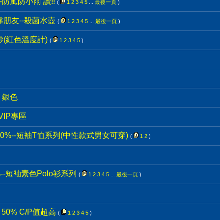
防風防小雨 讚!!
(
1
2
3
4
5
...
最後一頁
)
靠朋友--殺菌水壺
(
1
2
3
4
5
...
最後一頁
)
紗(紅色溫度計)
(
1
2
3
4
5
)
版 銀色
VIP專區
® 50%--短袖T恤系列(中性款式男女可穿)
(
1
2
)
50%--短袖素色Polo衫系列
(
1
2
3
4
5
...
最後一頁
)
 50% C/P值超高
(
1
2
3
4
5
)