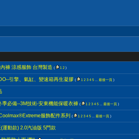
褲、內褲 涼感服飾 台灣製造
(
1
2
)
ADO--引擎、氣缸、變速箱再生凝膠
(
1
2
3
4
5
...
最後一頁
)
品
--冬季必備--3M技術-安東機能保暖衣褲
(
1
2
3
4
5
...
最後一頁
)
oolmax®Extreme服飾配件系列
(
1
2
3
4
5
...
最後一頁
)
馳版(運動款) 2.0汽油版 5門款