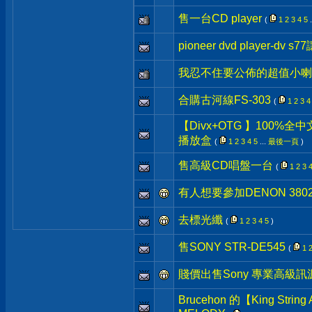
售一台CD player
(
1
2
3
4
5
.
pioneer dvd player-dv s7
我忍不住要公佈的超值小喇
合購古河線FS-303
(
1
2
3
4
【Divx+OTG 】100%
播放盒
(
1
2
3
4
5
...
最後一頁
)
售高級CD唱盤一台
(
1
2
3
有人想要參加DENON 3802
去標光纖
(
1
2
3
4
5
)
售SONY STR-DE545
(
1
賤價出售Sony 專業高級訊源C
Brucehon 的【King Stri