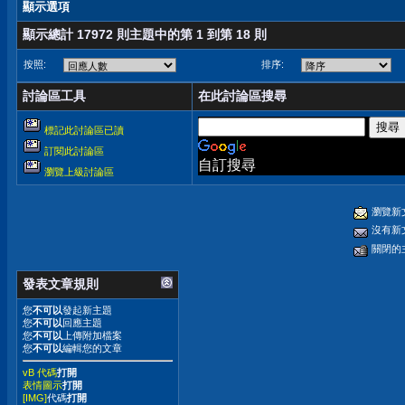
顯示選項
顯示總計 17972 則主題中的第 1 到第 18 則
按照:
排序:
討論區工具
在此討論區搜尋
標記此討論區已讀
訂閱此討論區
自訂搜尋
瀏覽上級討論區
瀏覽新
沒有新
關閉的
發表文章規則
您
不可以
發起新主題
您
不可以
回應主題
您
不可以
上傳附加檔案
您
不可以
編輯您的文章
vB 代碼
打開
表情圖示
打開
[IMG]
代碼
打開