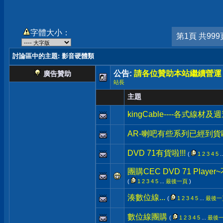
字體大小：
第1頁 共999
討論區中的主題
: 影音硬體類
公告:
請各位贊助本站繼續營運
廣告贊助
站長
主題
kingCable----各式線材及
AR-喇吧有些系列已經到貨
DVD 71有貨啦!!!
(
1
2
3
4
5
.
團購CEC DVD 71 Playe
(
1
2
3
4
5
...
最後一頁
)
湊數位線...
(
1
2
3
4
5
...
最後一
數位線團購
(
1
2
3
4
5
...
最後